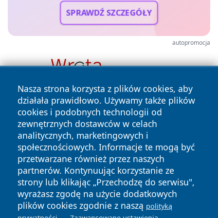
SPRAWDŹ SZCZEGÓŁY
autopromocja
Nasza strona korzysta z plików cookies, aby
działała prawidłowo. Używamy także plików
cookies i podobnych technologii od
zewnętrznych dostawców w celach
analitycznych, marketingowych i
społecznościowych. Informacje te mogą być
przetwarzane również przez naszych
Copyright © 2026 mojzgierz.pl Wszystkie prawa zastrzeżone.
partnerów. Kontynuując korzystanie ze
strony lub klikając „Przechodzę do serwisu",
wyrażasz zgodę na użycie dodatkowych
Polityka
Polityka
plików cookies zgodnie z naszą
polityką
News
Autorzy
Prywatności
Cookies
.
.
prywatności
Zaawansowane ustawienia