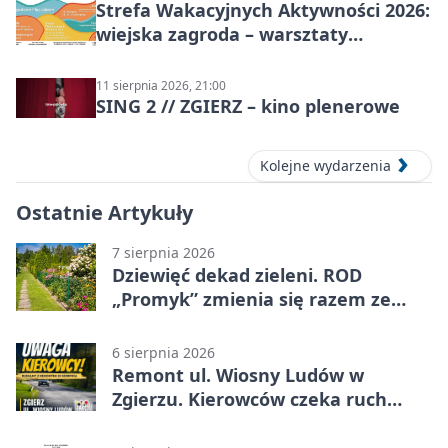
Strefa Wakacyjnych Aktywności 2026:
wiejska zagroda – warsztaty
stolarskie dla dzieci w Zgierzu
11 sierpnia 2026, 21:00
SING 2 // ZGIERZ – kino plenerowe
Kolejne wydarzenia
Ostatnie Artykuły
7 sierpnia 2026
Dziewięć dekad zieleni. ROD
„Promyk” zmienia się razem ze
Zgierzem
6 sierpnia 2026
Remont ul. Wiosny Ludów w
Zgierzu. Kierowców czeka ruch
wahadłowy