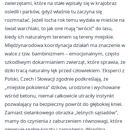
zwierzętami, które na stałe wpisały się w krajobraz
osiedli i parków, gdyż właśnie tu zaczyna się
rozmnażać. Jeżeli locha rok temu wydała w mieście na
świat warchlaki, to jak one mają “wrócić” do lasu,
kiedy ich naturalnym terenem są tereny miejskie.
Międzynarodowa koordynacja działań ma znaczenie w
walce z tzw. bambinizmem – emocjonalnym, często
szkodliwym dokarmianiem zwierząt, które sprawia, że
dziki tracą naturalny lęk przed człowiekiem. Eksperci z
Polski, Czech i Słowacji zgodnie podkreślają, że
„miejskie pokolenia” dzików, urodzone i wychowane
wśród betonu, niemal całkowicie utraciły instynkt
pozwalający na bezpieczny powrót do głębokiej kniei.
Zamiast sielankowego obrazka „leśnych sąsiadów”,
mamy do czynienia z zaburzeniem równowagi, które
generuje realne koszty i zagrożenia. Wspólna