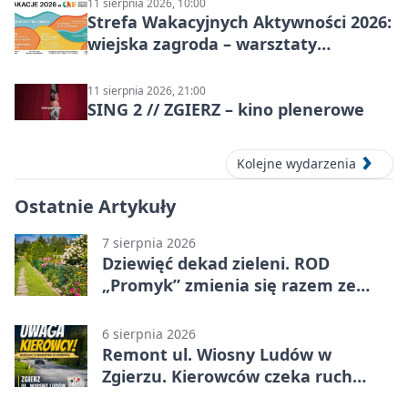
11 sierpnia 2026, 10:00
Strefa Wakacyjnych Aktywności 2026:
wiejska zagroda – warsztaty
stolarskie dla dzieci w Zgierzu
11 sierpnia 2026, 21:00
SING 2 // ZGIERZ – kino plenerowe
Kolejne wydarzenia
Ostatnie Artykuły
7 sierpnia 2026
Dziewięć dekad zieleni. ROD
„Promyk” zmienia się razem ze
Zgierzem
6 sierpnia 2026
Remont ul. Wiosny Ludów w
Zgierzu. Kierowców czeka ruch
wahadłowy