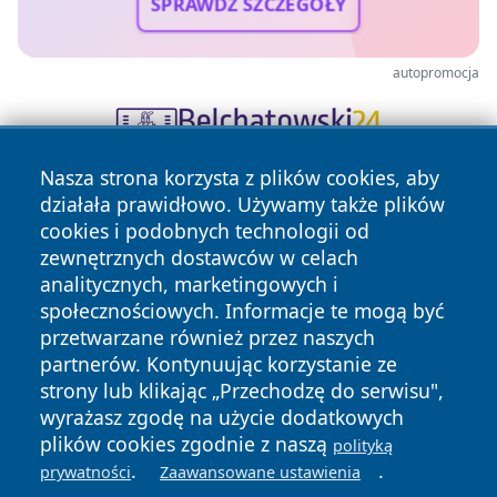
SPRAWDŹ SZCZEGÓŁY
autopromocja
Nasza strona korzysta z plików cookies, aby
działała prawidłowo. Używamy także plików
cookies i podobnych technologii od
zewnętrznych dostawców w celach
analitycznych, marketingowych i
społecznościowych. Informacje te mogą być
Copyright © 2026 mojzgierz.pl Wszystkie prawa zastrzeżone.
przetwarzane również przez naszych
partnerów. Kontynuując korzystanie ze
strony lub klikając „Przechodzę do serwisu",
Polityka
Polityka
News
Autorzy
wyrażasz zgodę na użycie dodatkowych
Prywatności
Cookies
plików cookies zgodnie z naszą
polityką
.
.
prywatności
Zaawansowane ustawienia