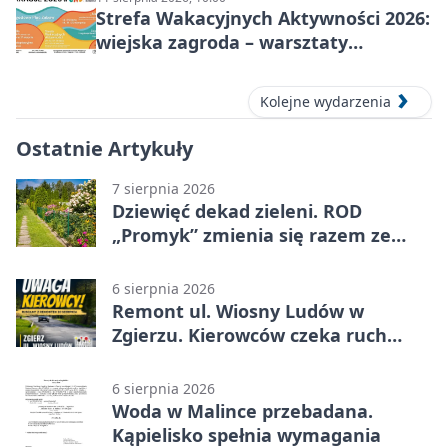
Strefa Wakacyjnych Aktywności 2026:
wiejska zagroda – warsztaty
stolarskie dla dzieci w Zgierzu
Kolejne wydarzenia
Ostatnie Artykuły
7 sierpnia 2026
Dziewięć dekad zieleni. ROD
„Promyk” zmienia się razem ze
Zgierzem
6 sierpnia 2026
Remont ul. Wiosny Ludów w
Zgierzu. Kierowców czeka ruch
wahadłowy
6 sierpnia 2026
Woda w Malince przebadana.
Kąpielisko spełnia wymagania