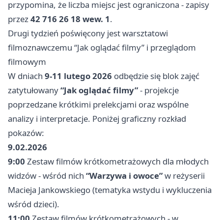
przypomina, że liczba miejsc jest ograniczona - zapisy
przez
42 716 26 18 wew. 1
.
Drugi tydzień poświęcony jest warsztatowi
filmoznawczemu “Jak oglądać filmy” i przeglądom
filmowym
W dniach
9-11 lutego 2026
odbędzie się blok zajęć
zatytułowany
“Jak oglądać filmy”
- projekcje
poprzedzane krótkimi prelekcjami oraz wspólne
analizy i interpretacje. Poniżej graficzny rozkład
pokazów:
9.02.2026
9:00
Zestaw filmów krótkometrażowych dla młodych
widzów - wśród nich
“Warzywa i owoce”
w reżyserii
Macieja Jankowskiego (tematyka wstydu i wykluczenia
wśród dzieci).
11:00
Zestaw filmów krótkometrażowych - w