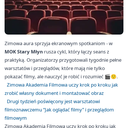
Zimowa aura sprzyja ekranowym spotkaniom - w
MOK Stary Młyn
rusza cykl, który łączy seans z
praktyką. Organizatorzy przygotowali tygodnie pełne
warsztatów i przeglądów, które mają nie tylko
pokazać filmy, ale nauczyć je robić i rozumieć 🎬🙂.
Zimowa Akademia Filmowa uczy krok po kroku jak
zrobić własny dokument i montażować obraz
Drugi tydzień poświęcony jest warsztatowi
filmoznawczemu “Jak oglądać filmy” i przeglądom
filmowym
Zimowa Akademia Filmowa uczy krok po kroku jak