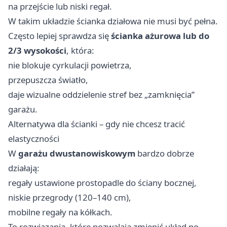
na przejście lub niski regał.
W takim układzie ścianka działowa nie musi być pełna.
Często lepiej sprawdza się
ścianka ażurowa lub do
2/3 wysokości
, która:
nie blokuje cyrkulacji powietrza,
przepuszcza światło,
daje wizualne oddzielenie stref bez „zamknięcia”
garażu.
Alternatywa dla ścianki – gdy nie chcesz tracić
elastyczności
W
garażu dwustanowiskowym
bardzo dobrze
działają:
regały ustawione prostopadle do ściany bocznej,
niskie przegrody (120–140 cm),
mobilne regały na kółkach.
To rozwiązania, które pozwalają zmienić układ po