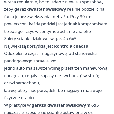
wraca regularnie, bo to jeden z niewielu sposobów,
żeby
garaż dwustanowiskowy
realnie podzielić na
funkcje bez zwiększania metrażu. Przy 30 m²
powierzchni każdy podział jest jednak kompromisem i
trzeba go liczyć w centymetrach, nie „na oko”.
Zalety ścianki działowej w garażu 6x5
Największą korzyścią jest
kontrola chaosu
.
Oddzielenie części magazynowej od stanowiska
parkingowego sprawia, że:
jedno auto ma zawsze wolną przestrzeń manewrową,
narzędzia, regały i zapasy nie „wchodzą” w strefę
drzwi samochodu,
łatwiej utrzymać porządek, bo magazyn ma swoje
fizyczne granice.
W praktyce w
garażu dwustanowiskowym 6x5
najczęściej stosuje się ściankę ustawioną w osi