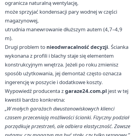
ogranicza naturalną wentylację,
może sprzyjać kondensacji pary wodnej w części
magazynowej,
utrudnia manewrowanie dłuższym autem (4,7–4,9
m).
Drugi problem to
nieodwracalność decyzji
. Ścianka
wykonana z profili i blachy staje się elementem
konstrukcyjnym wnętrza. Jeżeli po roku zmienisz
sposób użytkowania, jej demontaż często oznacza
ingerencję w poszycie i dodatkowe koszty.
Wypowiedź producenta z
garaze24.com.pl
jest w tej
kwestii bardzo konkretna:
„W małych garażach dwustanowiskowych klienci
czasem przeceniają możliwości ścianki. Fizyczny podział
porządkuje przestrzeń, ale odbiera elastyczność. Zawsze
pytamy, czy magazyn ma być stały, czy tylko sezonowy.”