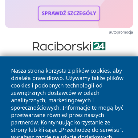
SPRAWDŹ SZCZEGÓŁY
autopromocja
Nasza strona korzysta z plików cookies, aby
działała prawidłowo. Używamy także plików
cookies i podobnych technologii od
zewnętrznych dostawców w celach
analitycznych, marketingowych i
Copyright © 2026 mojzgierz.pl Wszystkie prawa zastrzeżone.
społecznościowych. Informacje te mogą być
przetwarzane również przez naszych
partnerów. Kontynuując korzystanie ze
Polityka
Polityka
News
Autorzy
strony lub klikając „Przechodzę do serwisu",
Prywatności
Cookies
wyrażasz zgodę na użycie dodatkowych