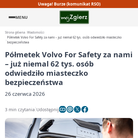
Uwaga! Burze (komunikat RSO)
MENU
Strona główna
Wiadomości
Półmetek Volvo For Safety za nami – już niemal 62 tys. osób odwiedziło miasteczko
bezpieczeństwa
Półmetek Volvo For Safety za nami
– już niemal 62 tys. osób
odwiedziło miasteczko
bezpieczeństwa
26 czerwca 2026
3 min czytania
Udostępnij