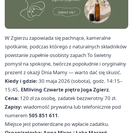
W Zgierzu zapowiada się pachnące, kameralne
spotkanie, podczas którego z naturalnych składników
powstanie zupełnie osobisty zapach To świetny
pomysł na spokojne, twórcze popołudnie i oryginalny
prezent z okazji Dnia Mamy — warto dać się skusić.
Kiedy i gdzie:
30 maja 2026 (sobota), godz. 14:15–
15:45,
EMliving Czwarte piętro Joga Zgierz
.
Cena:
120 zł za osobę, zadatek bezzwrotny 70 zł.
Zapisy:
wiadomość prywatna lub telefonicznie pod
numerem
505 851 611
.
Miejsce jest potwierdzane po wpłacie zadatku.
Organizatorka:
Anna Miros
/
Łąka Marzeń