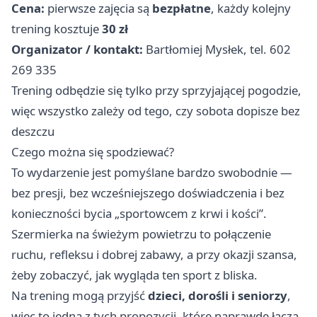
Cena:
pierwsze zajęcia są
bezpłatne
, każdy kolejny
trening kosztuje
30 zł
Organizator / kontakt:
Bartłomiej Mysłek, tel. 602
269 335
Trening odbędzie się tylko przy sprzyjającej pogodzie,
więc wszystko zależy od tego, czy sobota dopisze bez
deszczu
Czego można się spodziewać?
To wydarzenie jest pomyślane bardzo swobodnie —
bez presji, bez wcześniejszego doświadczenia i bez
konieczności bycia „sportowcem z krwi i kości”.
Szermierka na świeżym powietrzu to połączenie
ruchu, refleksu i dobrej zabawy, a przy okazji szansa,
żeby zobaczyć, jak wygląda ten sport z bliska.
Na trening mogą przyjść
dzieci, dorośli i seniorzy
,
więc to jedna z tych propozycji, które naprawdę łączą