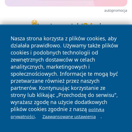
autopromocja
Nasza strona korzysta z plików cookies, aby
działała prawidłowo. Używamy także plików
cookies i podobnych technologii od
zewnętrznych dostawców w celach
analitycznych, marketingowych i
społecznościowych. Informacje te mogą być
przetwarzane również przez naszych
Copyright © 2026 mojzgierz.pl Wszystkie prawa zastrzeżone.
partnerów. Kontynuując korzystanie ze
strony lub klikając „Przechodzę do serwisu",
Polityka
Polityka
wyrażasz zgodę na użycie dodatkowych
News
Autorzy
Prywatności
Cookies
plików cookies zgodnie z naszą
polityką
.
.
prywatności
Zaawansowane ustawienia