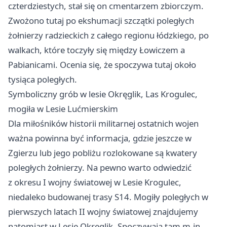
czterdziestych, stał się on cmentarzem zbiorczym.
Zwożono tutaj po ekshumacji szczątki poległych
żołnierzy radzieckich z całego regionu łódzkiego, po
walkach, które toczyły się między Łowiczem a
Pabianicami. Ocenia się, że spoczywa tutaj około
tysiąca poległych.
Symboliczny grób w lesie Okręglik, Las Krogulec,
mogiła w Lesie Lućmierskim
Dla miłośników historii militarnej ostatnich wojen
ważna powinna być informacja, gdzie jeszcze w
Zgierzu lub jego pobliżu rozlokowane są kwatery
poległych żołnierzy. Na pewno warto odwiedzić
z okresu I wojny światowej w Lesie Krogulec,
niedaleko budowanej trasy S14. Mogiły poległych w
pierwszych latach II wojny światowej znajdujemy
natomiast w Lesie Okręglik. Spoczywają tam m.in.