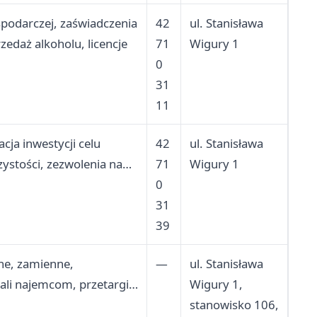
ospodarczej, zaświadczenia
42
ul. Stanisława
zedaż alkoholu, licencje
71
Wigury 1
0
31
11
cja inwestycji celu
42
ul. Stanisława
ystości, zezwolenia na
71
Wigury 1
wnych
0
31
39
lne, zamienne,
—
ul. Stanisława
ali najemcom, przetargi
Wigury 1,
ny mieszkań komunalnych
stanowisko 106,