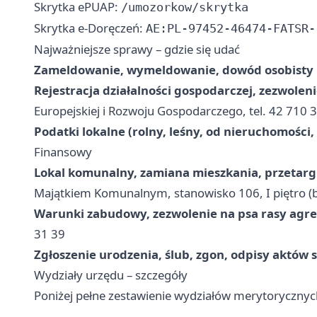
Skrytka ePUAP:
/umozorkow/skrytka
Skrytka e-Doręczeń:
AE:PL-97452-46474-FATSR-
Najważniejsze sprawy – gdzie się udać
Zameldowanie, wymeldowanie, dowód osobisty
Rejestracja działalności gospodarczej, zezwolenie
Europejskiej i Rozwoju Gospodarczego, tel. 42 710 
Podatki lokalne (rolny, leśny, od nieruchomośc
Finansowy
Lokal komunalny, zamiana mieszkania, przetarg
Majątkiem Komunalnym, stanowisko 106, I piętro (br
Warunki zabudowy, zezwolenie na psa rasy agr
31 39
Zgłoszenie urodzenia, ślub, zgon, odpisy aktów
Wydziały urzędu – szczegóły
Poniżej pełne zestawienie wydziałów merytoryczny