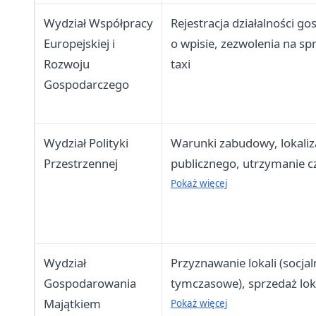
Wydział Współpracy
Rejestracja działalności g
Europejskiej i
o wpisie, zezwolenia na spr
Rozwoju
taxi
Gospodarczego
Wydział Polityki
Warunki zabudowy, lokaliza
Przestrzennej
publicznego, utrzymanie cz
hodowlę psów ras agresy
Pokaż więcej
Wydział
Przyznawanie lokali (socja
Gospodarowania
tymczasowe), sprzedaż lok
Majątkiem
na nieruchomości, zamia
Pokaż więcej