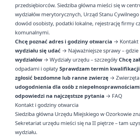
przedsiębiorców. Siedziba główna mieści się w cent
wydziałów merytorycznych, Urząd Stanu Cywilnego 
dowód osobisty, podatki lokalne, rejestrację firmy
komunalnymi.
Chcę poznać adres i godziny otwarcia
→
Kontakt 
wydziału się udać
→
Najważniejsze sprawy – gdzie 
wydziałów
→
Wydziały urzędu – szczegóły
Chcę za
odpadami i opłaty
Sprawdzam termin kwalifikacj
zgłosić bezdomne lub ranne zwierzę
→
Zwierzęta
udogodnienia dla osób z niepełnosprawnościam
odpowiedzi na najczęstsze pytania
→
FAQ
Kontakt i godziny otwarcia
Siedziba główna Urzędu Miejskiego w Ozorkowie znaj
Sekretariat urzędu mieści się na II piętrze – tam uz
wydziału.