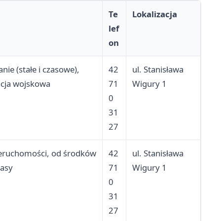
Te
Lokalizacja
lef
on
e (stałe i czasowe),
42
ul. Stanisława
acja wojskowa
71
Wigury 1
0
31
27
nieruchomości, od środków
42
ul. Stanisława
kasy
71
Wigury 1
0
31
27