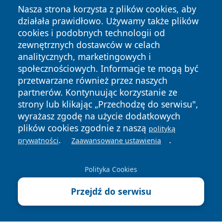
Nasza strona korzysta z plików cookies, aby
działała prawidłowo. Używamy także plików
cookies i podobnych technologii od
zewnętrznych dostawców w celach
analitycznych, marketingowych i
społecznościowych. Informacje te mogą być
przetwarzane również przez naszych
Copyright © 2026 mojzgierz.pl Wszystkie prawa zastrzeżone.
partnerów. Kontynuując korzystanie ze
strony lub klikając „Przechodzę do serwisu",
wyrażasz zgodę na użycie dodatkowych
Polityka
Polityka
plików cookies zgodnie z naszą
polityką
News
Autorzy
Prywatności
Cookies
.
.
prywatności
Zaawansowane ustawienia
Polityka Cookies
Przejdź do serwisu