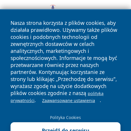
Nasza strona korzysta z plików cookies, aby
działała prawidłowo. Używamy także plików
cookies i podobnych technologii od
zewnętrznych dostawców w celach
analitycznych, marketingowych i
społecznościowych. Informacje te mogą być
przetwarzane również przez naszych
Copyright © 2026 mojzgierz.pl Wszystkie prawa zastrzeżone.
partnerów. Kontynuując korzystanie ze
strony lub klikając „Przechodzę do serwisu",
wyrażasz zgodę na użycie dodatkowych
Polityka
Polityka
News
Autorzy
plików cookies zgodnie z naszą
polityką
Prywatności
Cookies
.
.
prywatności
Zaawansowane ustawienia
Polityka Cookies
Przejdź do serwisu