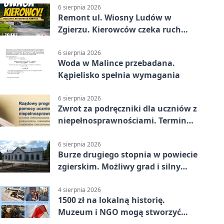
6 sierpnia 2026
Remont ul. Wiosny Ludów w
Zgierzu. Kierowców czeka ruch
wahadłowy
6 sierpnia 2026
Woda w Malince przebadana.
Kąpielisko spełnia wymagania
6 sierpnia 2026
Zwrot za podręczniki dla uczniów z
niepełnosprawnościami. Termin
mija 7 września
6 sierpnia 2026
Burze drugiego stopnia w powiecie
zgierskim. Możliwy grad i silny
wiatr
4 sierpnia 2026
1500 zł na lokalną historię.
Muzeum i NGO mogą stworzyć
wspólny projekt