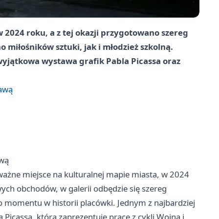
w 2024 roku, a z tej okazji przygotowano szereg
miłośników sztuki, jak i młodzież szkolną.
jątkowa wystawa grafik Pabla Picassa oraz
tawą
awą
 ważne miejsce na kulturalnej mapie miasta, w 2024
ych obchodów, w galerii odbędzie się szereg
 momentu w historii placówki. Jednym z najbardziej
Picassa, która zaprezentuje prace z cykli Wojna i