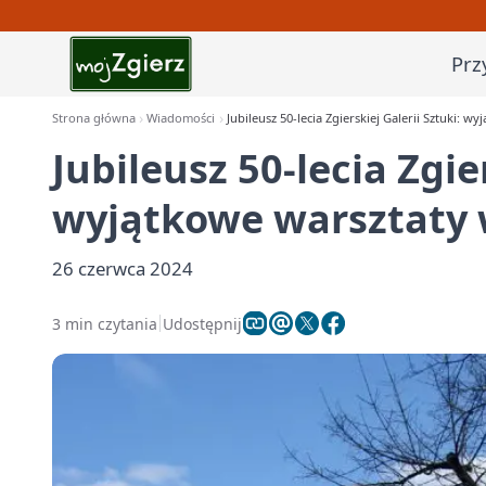
Prz
Strona główna
Wiadomości
Jubileusz 50-lecia Zgierskiej Galerii Sztuki: 
Jubileusz 50-lecia Zgier
wyjątkowe warsztaty 
26 czerwca 2024
3 min czytania
Udostępnij