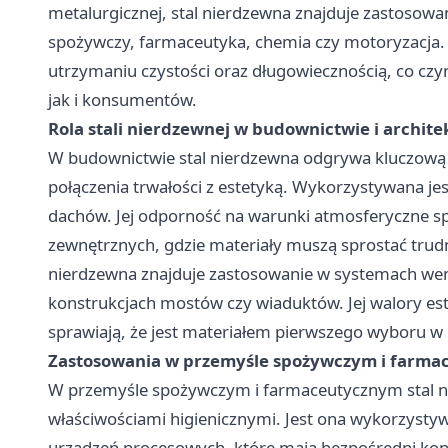
metalurgicznej, stal nierdzewna znajduje zastosowa
spożywczy, farmaceutyka, chemia czy motoryzacja. 
utrzymaniu czystości oraz długowiecznością, co czy
jak i konsumentów.
Rola stali nierdzewnej w budownictwie i archite
W budownictwie stal nierdzewna odgrywa kluczową 
połączenia trwałości z estetyką. Wykorzystywana jest
dachów. Jej odporność na warunki atmosferyczne spr
zewnętrznych, gdzie materiały muszą sprostać tru
nierdzewna znajduje zastosowanie w systemach went
konstrukcjach mostów czy wiaduktów. Jej walory es
sprawiają, że jest materiałem pierwszego wyboru w
Zastosowania w przemyśle spożywczym i farm
W przemyśle spożywczym i farmaceutycznym stal ni
właściwościami higienicznymi. Jest ona wykorzystyw
urządzeń procesowych, które mają bezpośredni kont