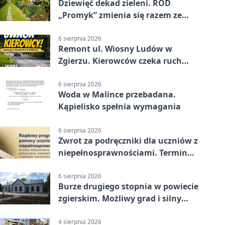
Dziewięć dekad zieleni. ROD
„Promyk” zmienia się razem ze
Zgierzem
6 sierpnia 2026
Remont ul. Wiosny Ludów w
Zgierzu. Kierowców czeka ruch
wahadłowy
6 sierpnia 2026
Woda w Malince przebadana.
Kąpielisko spełnia wymagania
6 sierpnia 2026
Zwrot za podręczniki dla uczniów z
niepełnosprawnościami. Termin
mija 7 września
6 sierpnia 2026
Burze drugiego stopnia w powiecie
zgierskim. Możliwy grad i silny
wiatr
4 sierpnia 2026