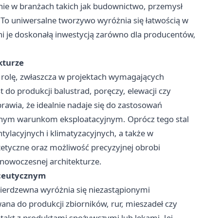
nie w branżach takich jak budownictwo, przemysł
To uniwersalne tworzywo wyróżnia się łatwością w
ni je doskonałą inwestycją zarówno dla producentów,
kturze
rolę, zwłaszcza w projektach wymagających
 do produkcji balustrad, poręczy, elewacji czy
awia, że idealnie nadaje się do zastosowań
dnym warunkom eksploatacyjnym. Oprócz tego stal
ylacyjnych i klimatyzacyjnych, a także w
tetyczne oraz możliwość precyzyjnej obrobi
 nowoczesnej architekturze.
aceutycznym
erdzewna wyróżnia się niezastąpionymi
ana do produkcji zbiorników, rur, mieszadeł czy
akt z produktami spożywczymi lub lekami. Jej