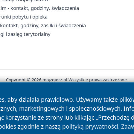
m - kontakt, godziny, świadczenia
unki pobytu i opieka
takt, godziny, zasiłki i świadczenia
i i zasięg terytorialny
Copyright © 2026 mojzgierz.pl Wszystkie prawa zastrzeżone.
es, aby działała prawidłowo. Używamy także plik
News
Autorzy
Polityka Prywatności
Polityka Cookie
cznych, marketingowych i społecznościowych. Inf
 korzystanie ze strony lub klikając „Przechodzę 
ookies zgodnie z naszą
polityką prywatności
.
Zaaw