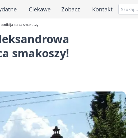
ydatne
Ciekawe
Zobacz
Kontakt
podbija serca smakoszy!
Aleksandrowa
ca smakoszy!