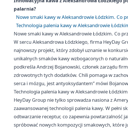
Innowacyjna kawa z Aleksandrowa Łódzkiego po
palarnia?
Nowe smaki kawy w Aleksandrowie Łódzkim. Co prz
Technologia palenia kawy w Aleksandrowie Łódzkim.
Nowe smaki kawy w Aleksandrowie Łódzkim. Co przy
W sercu Aleksandrowa Łódzkiego, firma HeyDay Gro
najnowszy projekt, który zdobył uznanie w konkurs
unikalnych smaków kawy wzbogaconych o naturalne sk
podkreśla Andrzej Bojanowski, członek zarządu firm
zdrowotnych tych dodatków. Chili pomaga w zacho
serca i mózgu, jest antyoksydantem” mówi Bojanow
Technologia palenia kawy w Aleksandrowie Łódzkim. 
HeyDay Group nie tylko sprowadza nasiona z Ameryki
zaawansowanej technologii palenia kawy. W pełni 
odtwarzanie receptur, co zapewnia powtarzalność j
spróbować nowych kompozycji smakowych, które ju