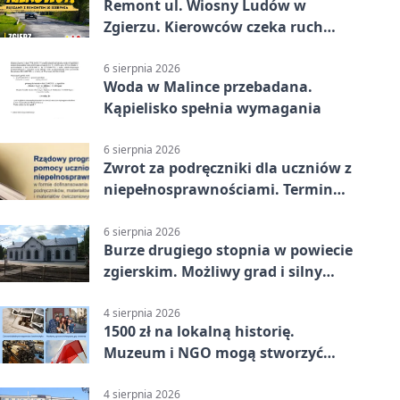
Remont ul. Wiosny Ludów w
Zgierzu. Kierowców czeka ruch
wahadłowy
6 sierpnia 2026
Woda w Malince przebadana.
Kąpielisko spełnia wymagania
6 sierpnia 2026
Zwrot za podręczniki dla uczniów z
niepełnosprawnościami. Termin
mija 7 września
6 sierpnia 2026
Burze drugiego stopnia w powiecie
zgierskim. Możliwy grad i silny
wiatr
4 sierpnia 2026
1500 zł na lokalną historię.
Muzeum i NGO mogą stworzyć
wspólny projekt
4 sierpnia 2026