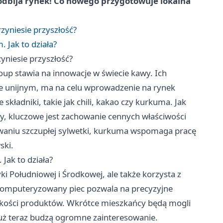
dbija rynek! Co nowego przygotowuje lokalna
yniesie przyszłość?
 Jak to działa?
niesie przyszłość?
up stawia na innowacje w świecie kawy. Ich
ie unijnym, ma na celu wprowadzenie na rynek
ładniki, takie jak chili, kakao czy kurkuma. Jak
y, kluczowe jest zachowanie cennych właściwości
waniu szczupłej sylwetki, kurkuma wspomaga pracę
ski.
Jak to działa?
 Południowej i Środkowej, ale także korzysta z
skomputeryzowany piec pozwala na precyzyjne
akości produktów. Wkrótce mieszkańcy będą mogli
ż teraz budzą ogromne zainteresowanie.