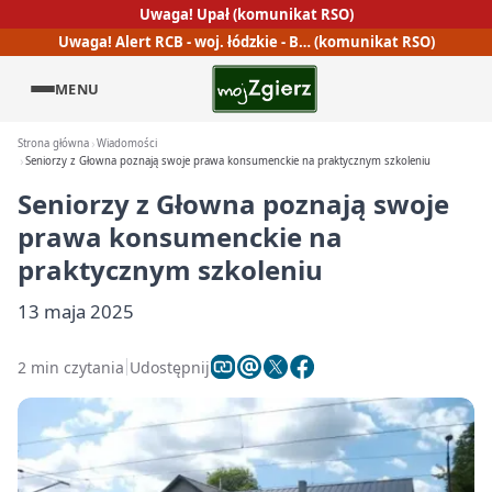
Uwaga! Upał (komunikat RSO)
Uwaga! Alert RCB - woj. łódzkie - B… (komunikat RSO)
MENU
Strona główna
Wiadomości
Seniorzy z Głowna poznają swoje prawa konsumenckie na praktycznym szkoleniu
Seniorzy z Głowna poznają swoje
prawa konsumenckie na
praktycznym szkoleniu
13 maja 2025
2 min czytania
Udostępnij