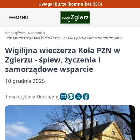
Uwaga! Burze (komunikat RSO)
MENU
Strona główna
Wiadomości
Wigilijna wieczerza Koła PZN w Zgierzu - śpiew, życzenia i samorządowe wsparcie
Wigilijna wieczerza Koła PZN w
Zgierzu - śpiew, życzenia i
samorządowe wsparcie
10 grudnia 2025
1 min czytania
Udostępnij