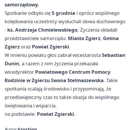
samorządowy.
Spotkanie odbyło się
5 grudnia
i oprócz wspólnego
kolędowania uczestnicy wysłuchali słowa duchownego
-
ks. Andrzeja Chmielewskiego
. Życzenia składali
przedstawiciele samorządu:
Miasto Zgierz
,
Gmina
Zgierz
oraz
Powiat Zgierski
.
W imieniu powiatu głos zabrał wicestarosta
Sebastian
Dunin
, a razem z nim życzenia przekazała
wicedyrektor
Powiatowego Centrum Pomocy
Rodzinie w Zgierzu Iwona Stelmaszewska
. Takie
spotkania scalają środowisko i przypominają, że
przedświąteczny czas to także okazja do wspólnego
świętowania i wsparcia.
na podstawie:
Powiat Zgierski
.
Autor:
krystian