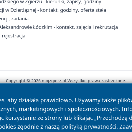
kiego w Zgierzu - kierunki, zapisy, godziny
i w Dzierżąznej - kontakt, godziny, oferta stała
ncji, zadania
eksandrowie Łódzkim - kontakt, zajęcia i rekrutacja
rejestracja
Copyright © 2026 mojzgierz.pl Wszystkie prawa zastrzeżone.
es, aby działała prawidłowo. Używamy także plik
News
Autorzy
Polityka Prywatności
Polityka Cookie
cznych, marketingowych i społecznościowych. Inf
 korzystanie ze strony lub klikając „Przechodzę 
ookies zgodnie z naszą
polityką prywatności
.
Zaaw