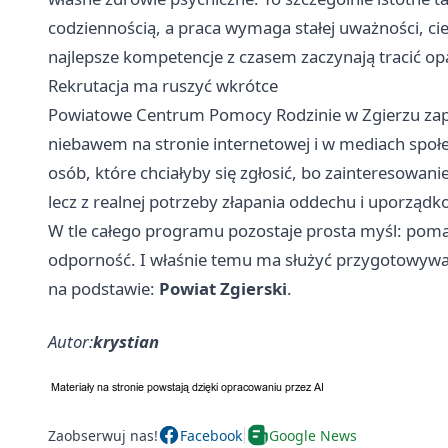
codziennością, a praca wymaga stałej uważności, ci
najlepsze kompetencje z czasem zaczynają tracić opa
Rekrutacja ma ruszyć wkrótce
Powiatowe Centrum Pomocy Rodzinie w Zgierzu zapow
niebawem na stronie internetowej i w mediach społe
osób, które chciałyby się zgłosić, bo zainteresowani
lecz z realnej potrzeby złapania oddechu i uporządk
W tle całego programu pozostaje prosta myśl: poma
odporność. I właśnie temu ma służyć przygotowywa
na podstawie:
Powiat Zgierski
.
Autor:
krystian
Zaobserwuj nas!
Facebook
Google News