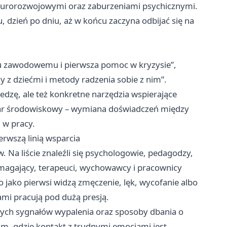
neurorozwojowymi oraz zaburzeniami psychicznymi.
, dzień po dniu, aż w końcu zaczyna odbijać się na
u zawodowemu i pierwsza pomoc w kryzysie”,
z dziećmi i metody radzenia sobie z nim”.
edzę, ale też konkretne narzędzia wspierające
ar środowiskowy – wymiana doświadczeń między
 w pracy.
erwszą linią wsparcia
w. Na liście znaleźli się psychologowie, pedagodzy,
omagający, terapeuci, wychowawcy i pracownicy
to jako pierwsi widzą zmęczenie, lęk, wycofanie albo
sami pracują pod dużą presją.
ych sygnałów wypalenia oraz sposoby dbania o
am, gdzie kontakt z trudnymi emocjami jest