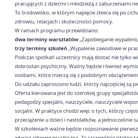
pracujących z dziećmi i młodzieżą z zaburzeniami 
To środowisko, w którym napięcie zbiera się po cichu
zdrowiu, relacjach i skuteczności pomocy.
W ramach programu przewidziano:
dwa terminy warsztatów
„Zapobieganie wypaleni
trzy terminy szkoleń
„Wypalenie zawodowe w pracy 
Podczas spotkań uczestnicy mają dostać nie tylko wi
dobrostan psychiczny. Ważny będzie również wymi
osobami, które mierzą się z podobnym obciążeniem
Do udziału zaproszono ludzi, którzy najczęściej są pi
Oferta kierowana jest do szerokiej grupy specjalistó
pedagodzy specjalni, nauczyciele, nauczyciele wsp
socjalni. W praktyce chodzi więc o tych, którzy częs
przeciążenie u dzieci i nastolatków, a jednocześnie 
W szkoleniach ważne będzie rozpoznawanie pierwsz
własne zdrowie psychiczne. To szczególnie istotne t