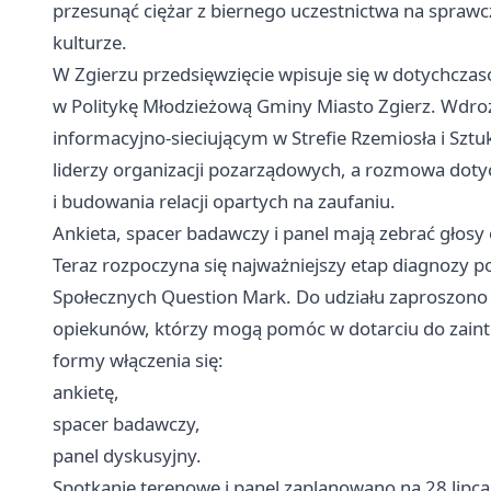
przesunąć ciężar z biernego uczestnictwa na sprawcz
kulturze.
W Zgierzu przedsięwzięcie wpisuje się w dotychcza
w Politykę Młodzieżową Gminy Miasto Zgierz. Wdr
informacyjno-sieciującym w Strefie Rzemiosła i Sztu
liderzy organizacji pozarządowych, a rozmowa dotyc
i budowania relacji opartych na zaufaniu.
Ankieta, spacer badawczy i panel mają zebrać głosy 
Teraz rozpoczyna się najważniejszy etap diagnozy p
Społecznych Question Mark. Do udziału zaproszono o
opiekunów, którzy mogą pomóc w dotarciu do zain
formy włączenia się:
ankietę,
spacer badawczy,
panel dyskusyjny.
Spotkanie terenowe i panel zaplanowano na 28 lipc