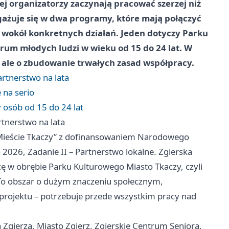
jej organizatorzy zaczynają pracować szerzej niż
gażuje się w dwa programy, które mają połączyć
w wokół konkretnych działań. Jeden dotyczy Parku
rum młodych ludzi w wieku od 15 do 24 lat. W
 ale o zbudowanie trwałych zasad współpracy.
rtnerstwo na lata
 na serio
 osób od 15 do 24 lat
tnerstwo na lata
w Mieście Tkaczy” z dofinansowaniem Narodowego
2026, Zadanie II – Partnerstwo lokalne. Zgierska
ę w obrębie Parku Kulturowego Miasto Tkaczy, czyli
 To obszar o dużym znaczeniu społecznym,
 projektu – potrzebuje przede wszystkim pracy nad
gierza, Miasto Zgierz, Zgierskie Centrum Seniora,