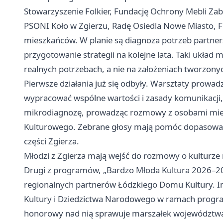
Stowarzyszenie Folkier, Fundację Ochrony Mebli Zab
PSONI Koło w Zgierzu, Radę Osiedla Nowe Miasto, Fu
mieszkańców. W planie są diagnoza potrzeb partner
przygotowanie strategii na kolejne lata. Taki układ 
realnych potrzebach, a nie na założeniach tworzony
Pierwsze działania już się odbyły. Warsztaty prow
wypracować wspólne wartości i zasady komunikacji,
mikrodiagnozę, prowadząc rozmowy z osobami miesz
Kulturowego. Zebrane głosy mają pomóc dopasować k
części Zgierza.
Młodzi z Zgierza mają wejść do rozmowy o kulturze 
Drugi z programów, „Bardzo Młoda Kultura 2026–20
regionalnych partnerów Łódzkiego Domu Kultury. In
Kultury i Dziedzictwa Narodowego w ramach progr
honorowy nad nią sprawuje marszałek województwa