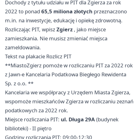
Dochody z tytułu udziału w PIT dla Zgierza za rok
2022 to ponad
65,5 miliona złotych
przeznaczono
m.in. na inwestycje, edukację i opiekę zdrowotną.
Rozliczając PIT, wpisz
Zgierz
, jako miejsce
zamieszkania. Nie musisz zmieniać miejsca
zameldowania.
Tekst na plakacie Rozlicz PIT
**Miasto
Zgierz
pomoże w rozliczaniu PIT za 2022 rok
z Jawn-e Kancelaria Podatkowa Biegłego Rewidenta
Sp. z o.o. **
Kancelaria we współpracy z Urzędem Miasta Zgierza,
wspomoże mieszkańców Zgierza w rozliczaniu zeznań
podatkowych za 2022 rok.
Miejsce rozliczania PIT:
ul. Długa 29A
(budynek
biblioteki) - II piętro
Godziny rozliczania PIT: 09:00-12:30