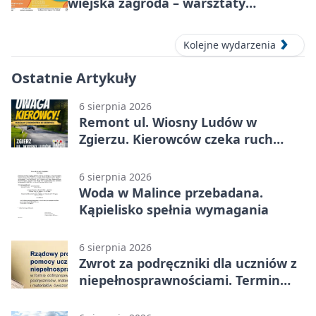
wiejska zagroda – warsztaty
stolarskie dla dzieci w Zgierzu
Kolejne wydarzenia
Ostatnie Artykuły
6 sierpnia 2026
Remont ul. Wiosny Ludów w
Zgierzu. Kierowców czeka ruch
wahadłowy
6 sierpnia 2026
Woda w Malince przebadana.
Kąpielisko spełnia wymagania
6 sierpnia 2026
Zwrot za podręczniki dla uczniów z
niepełnosprawnościami. Termin
mija 7 września