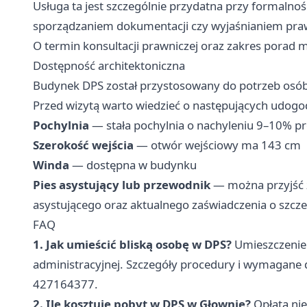
Usługa ta jest szczególnie przydatna przy formaln
sporządzaniem dokumentacji czy wyjaśnianiem praw
O termin konsultacji prawniczej oraz zakres porad m
Dostępność architektoniczna
Budynek DPS został przystosowany do potrzeb osó
Przed wizytą warto wiedzieć o następujących udogo
Pochylnia
— stała pochylnia o nachyleniu 9–10% p
Szerokość wejścia
— otwór wejściowy ma 143 cm
Winda
— dostępna w budynku
Pies asystujący lub przewodnik
— można przyjść z
asystującego oraz aktualnego zaświadczenia o szcze
FAQ
1. Jak umieścić bliską osobę w DPS?
Umieszczenie 
administracyjnej. Szczegóły procedury i wymaga
427164377.
2. Ile kosztuje pobyt w DPS w Głownie?
Opłata ni