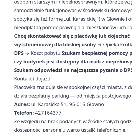
osobom starszym i niepełnosprawnym, które ze wzgl
samodzielnie funkcjonować w środowisku domowym. M
spotyka się też formę „ul. Karasickiej") w Głownie i
nieodpłatną pomoc prawną dla mieszkańców i ich ro
Chcę skontaktować się z placówką lub dojechać
wytchnieniowej dla bliskiej osoby
→
Opieka krót
DPS
→
Koszt pobytu
Szukam bezpłatnej pomocy 
czy budynek jest dostępny dla osób z niepełno
Szukam odpowiedzi na najczęstsze pytania o DP
Kontakt i dojazd
Placówka znajduje się w spokojnej części miasta
działa bezpłatny parking — od miejsca postojowego
Adres:
ul. Karasicka 51, 95-015 Głowno
Telefon:
427164377
Ze względu na brak podanych w źródle stałych godzin
dostępności personelu warto ustalić telefonicznie.