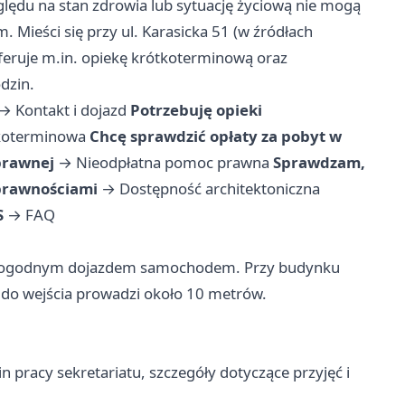
ędu na stan zdrowia lub sytuację życiową nie mogą
ieści się przy ul. Karasicka 51 (w źródłach
 oferuje m.in. opiekę krótkoterminową oraz
dzin.
→
Kontakt i dojazd
Potrzebuję opieki
koterminowa
Chcę sprawdzić opłaty za pobyt w
prawnej
→
Nieodpłatna pomoc prawna
Sprawdzam,
sprawnościami
→
Dostępność architektoniczna
S
→
FAQ
, z dogodnym dojazdem samochodem. Przy budynku
 do wejścia prowadzi około 10 metrów.
 pracy sekretariatu, szczegóły dotyczące przyjęć i