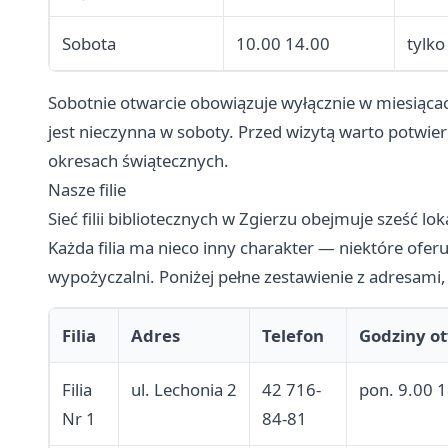
Sobota
10.00 14.00
tylko
Sobotnie otwarcie obowiązuje wyłącznie w miesiącac
jest nieczynna w soboty. Przed wizytą warto potwier
okresach świątecznych.
Nasze filie
Sieć filii bibliotecznych w Zgierzu obejmuje sześć l
Każda filia ma nieco inny charakter — niektóre oferu
wypożyczalni. Poniżej pełne zestawienie z adresami,
Filia
Adres
Telefon
Godziny o
Filia
ul. Lechonia 2
42 716-
pon. 9.00 1
Nr 1
84-81