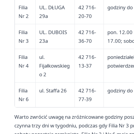
Filia
UL. DŁUGA
42 716-
godziny do 
Nr 2
29a
20-70
Filia
UL. DUBOIS
42 716-
pon. 12.00 
Nr 3
23a
36-70
17.00; sob
Filia
ul.
42 716-
poniedziałe
Nr 4
Fijałkowskieg
13-37
potwierdze
o 2
Filia
ul. Staffa 26
42 716-
godziny do 
Nr 6
77-39
Warto zwrócić uwagę na zróżnicowane godziny poszcze
czynna trzy dni w tygodniu, podczas gdy Filia Nr 3 pr