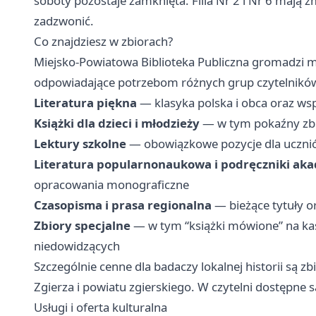
soboty pozostaje zamknięta. Filia Nr 2 i Nr 6 mają
zadzwonić.
Co znajdziesz w zbiorach?
Miejsko-Powiatowa Biblioteka Publiczna gromadzi m
odpowiadające potrzebom różnych grup czytelnikó
Literatura piękna
— klasyka polska i obca oraz wsp
Książki dla dzieci i młodzieży
— w tym pokaźny zbi
Lektury szkolne
— obowiązkowe pozycje dla ucznió
Literatura popularnonaukowa i podręczniki ak
opracowania monograficzne
Czasopisma i prasa regionalna
— bieżące tytuły o
Zbiory specjalne
— w tym “książki mówione” na k
niedowidzących
Szczególnie cenne dla badaczy lokalnej historii są 
Zgierza i powiatu zgierskiego. W czytelni dostępne 
Usługi i oferta kulturalna