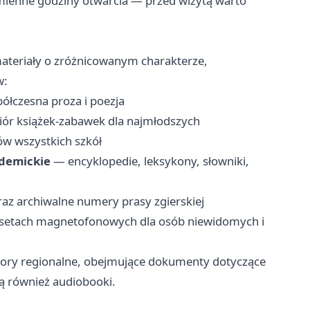
 zmienne godziny otwarcia — przed wizytą warto
ateriały o zróżnicowanym charakterze,
w:
ółczesna proza i poezja
ór książek-zabawek dla najmłodszych
w wszystkich szkół
ademickie
— encyklopedie, leksykony, słowniki,
raz archiwalne numery prasy zgierskiej
asetach magnetofonowych dla osób niewidomych i
zbiory regionalne, obejmujące dokumenty dotyczące
są również audiobooki.