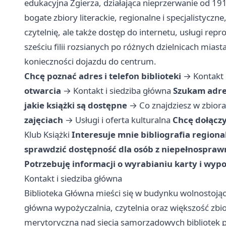
edukacyjna Zgierza, działająca nieprzerwanie od 19
bogate zbiory literackie, regionalne i specjalistycz
czytelnię, ale także dostęp do internetu, usługi repr
sześciu filii rozsianych po różnych dzielnicach mias
konieczności dojazdu do centrum.
Chcę poznać adres i telefon biblioteki
→
Kontakt 
otwarcia
→
Kontakt i siedziba główna
Szukam adres
jakie książki są dostępne
→
Co znajdziesz w zbior
zajęciach
→
Usługi i oferta kulturalna
Chcę dołączy
Klub Książki
Interesuje mnie bibliografia regiona
sprawdzić dostępność dla osób z niepełnospraw
Potrzebuję informacji o wyrabianiu karty i wyp
Kontakt i siedziba główna
Biblioteka Główna mieści się w budynku wolnostojący
główna wypożyczalnia, czytelnia oraz większość zbi
merytoryczną nad siecią samorządowych bibliotek p