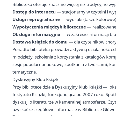
Biblioteka oferuje znacznie więcej niż tradycyjne w
Dostęp do internetu
— stacjonarny w czytelni i wy
Usługi reprograficzne
— wydruki (także kolorowe),
Wypożyczenia międzybiblioteczne
— realizowane
Obsługa informacyjna
— w zakresie informacji bibl
Dostawa książek do domu
— dla czytelników chor
Ponadto biblioteka prowadzi aktywną działalność eduka
młodzieży, szkolenia z korzystania z katalogów komp
sesje popularnonaukowe, spotkania z twórcami, konku
tematyczne.
Dyskusyjny Klub Książki
Przy bibliotece działa Dyskusyjny Klub Książki — l
Instytutu Książki, funkcjonująca od 2007 roku. Spot
dyskusji o literaturze w kameralnej atmosferze. Cz
uzyskać szczegółowe informacje w Bibliotece Główne