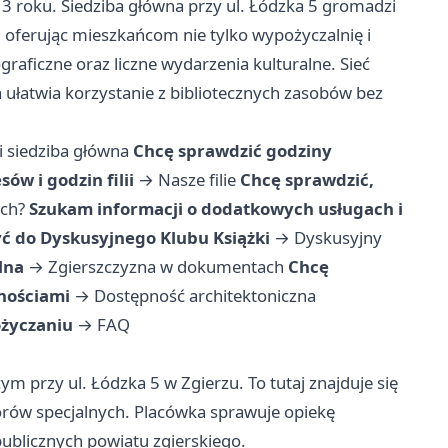
13 roku. Siedziba główna przy ul. Łódzka 5 gromadzi
ne, oferując mieszkańcom nie tylko wypożyczalnię i
ograficzne oraz liczne wydarzenia kulturalne. Sieć
ta ułatwia korzystanie z bibliotecznych zasobów bez
i siedziba główna
Chcę sprawdzić godziny
ów i godzin filii
→
Nasze filie
Chcę sprawdzić,
ach?
Szukam informacji o dodatkowych usługach i
ć do Dyskusyjnego Klubu Książki
→
Dyskusyjny
lna
→
Zgierszczyzna w dokumentach
Chcę
nościami
→
Dostępność architektoniczna
ożyczaniu
→
FAQ
m przy ul. Łódzka 5 w Zgierzu. To tutaj znajduje się
orów specjalnych. Placówka sprawuje opiekę
ublicznych powiatu zgierskiego.