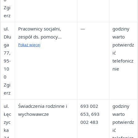
Zgi
716 65 90
erz
ul.
Pracownicy socjalni,
—
godziny
Dłu
zespół ds. pomocy
warto
ga
rodzinie, asystent
potwierdz
Pokaż więcej
77,
rodziny, aktywizacja
ić
95-
zawodowa
telefonicz
10
nie
0
Zgi
erz
ul.
Świadczenia rodzinne i
693 002
godziny
Łęc
wychowawcze
653, 693
warto
zyc
002 483
potwierdz
ka
ić