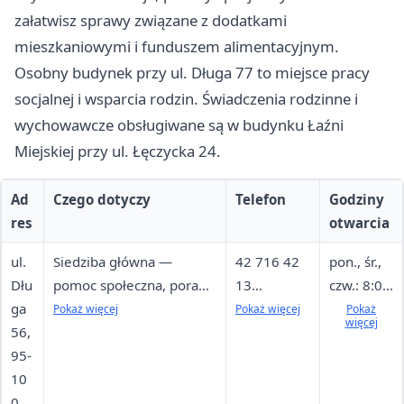
załatwisz sprawy związane z dodatkami
mieszkaniowymi i funduszem alimentacyjnym.
Osobny budynek przy ul. Długa 77 to miejsce pracy
socjalnej i wsparcia rodzin. Świadczenia rodzinne i
wychowawcze obsługiwane są w budynku Łaźni
Miejskiej przy ul. Łęczycka 24.
Ad
Czego dotyczy
Telefon
Godziny
res
otwarcia
ul.
Siedziba główna —
42 716 42
pon., śr.,
Dłu
pomoc społeczna, porady
13
czw.: 8:00
ga
prawne i psychologiczne,
(centrala),
- 16:00;
Pokaż więcej
Pokaż więcej
Pokaż
więcej
56,
dodatki mieszkaniowe,
693 003
wt.: 8:00 -
95-
fundusz alimentacyjny,
064
17:00; pt.:
10
punkt informacyjny
(komórkow
8:00 -
0
y), fax 42
15:00