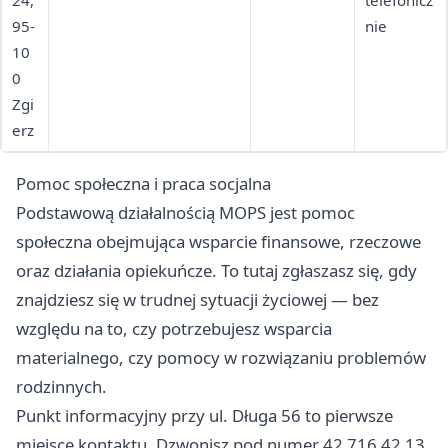
24,
telefonicz
95-
nie
10
0
Zgi
erz
Pomoc społeczna i praca socjalna
Podstawową działalnością MOPS jest pomoc
społeczna obejmująca wsparcie finansowe, rzeczowe
oraz działania opiekuńcze. To tutaj zgłaszasz się, gdy
znajdziesz się w trudnej sytuacji życiowej — bez
względu na to, czy potrzebujesz wsparcia
materialnego, czy pomocy w rozwiązaniu problemów
rodzinnych.
Punkt informacyjny przy ul. Długa 56 to pierwsze
miejsce kontaktu. Dzwonisz pod numer 42 716 42 13