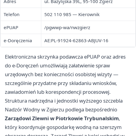
Adres
ul. Bazylijska 39L, 95-100 Zgierz
Telefon
502 110 985 — Kierownik
ePUAP
/pgwwp-wa/nwzgierz
e-Doręczenia
AE:PL-91924-62863-ABJUV-16
Elektroniczna skrzynka podawcza ePUAP oraz adres
do e-Doręczeń umożliwiają załatwienie spraw
urzędowych bez konieczności osobistej wizyty —
szczególnie przydatne przy składaniu wniosków,
zawiadomień lub korespondencji procesowej.
Struktura nadrzędna i jednostki wyższego szczebla
Nadzór Wodny w Zgierzu podlega bezpośrednio
Zarządowi Zlewni w Piotrkowie Trybunalskim
,
który koordynuje gospodarkę wodną na szerszym
obszarze dorzecza. Zarząd Zlewni z kolei wchodzi w