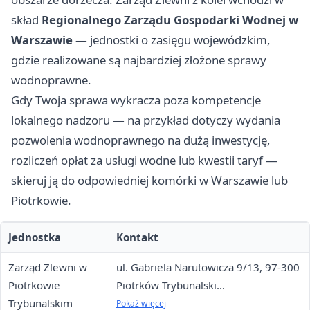
skład
Regionalnego Zarządu Gospodarki Wodnej w
Warszawie
— jednostki o zasięgu wojewódzkim,
gdzie realizowane są najbardziej złożone sprawy
wodnoprawne.
Gdy Twoja sprawa wykracza poza kompetencje
lokalnego nadzoru — na przykład dotyczy wydania
pozwolenia wodnoprawnego na dużą inwestycję,
rozliczeń opłat za usługi wodne lub kwestii taryf —
skieruj ją do odpowiedniej komórki w Warszawie lub
Piotrkowie.
Jednostka
Kontakt
Zarząd Zlewni w
ul. Gabriela Narutowicza 9/13, 97-300
Piotrkowie
Piotrków Trybunalski
Trybunalskim
tel.: 509 975 777 (Dyrektor / Z-ca
Pokaż więcej