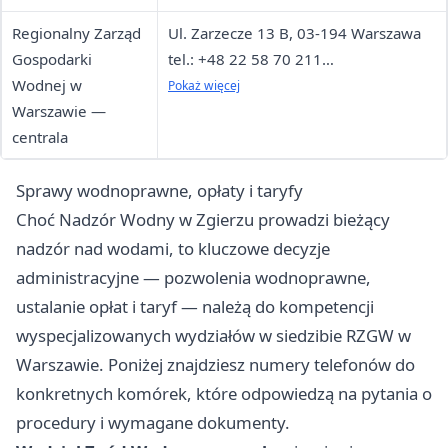
Dyrektora)
Regionalny Zarząd
Ul. Zarzecze 13 B, 03-194 Warszawa
ePUAP: /pgwwp-wa/zzpiottryb
Gospodarki
tel.: +48 22 58 70 211
Wodnej w
kontakt telefoniczny: 8:00-16:00 (dni
Pokaż więcej
Warszawie —
robocze)
centrala
Sprawy wodnoprawne, opłaty i taryfy
Choć Nadzór Wodny w Zgierzu prowadzi bieżący
nadzór nad wodami, to kluczowe decyzje
administracyjne — pozwolenia wodnoprawne,
ustalanie opłat i taryf — należą do kompetencji
wyspecjalizowanych wydziałów w siedzibie RZGW w
Warszawie. Poniżej znajdziesz numery telefonów do
konkretnych komórek, które odpowiedzą na pytania o
procedury i wymagane dokumenty.