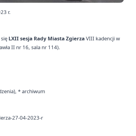
23 r.
 się
LXII sesja Rady Miasta Zgierza
VIII kadencji w
wła II nr 16, sala nr 114).
dzenia), * archiwum
gierza-27-04-2023-r