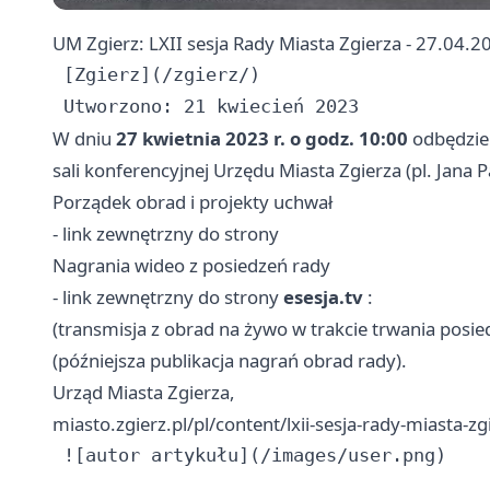
UM Zgierz: LXII sesja Rady Miasta Zgierza - 27.04.20
 [Zgierz](/zgierz/)

W dniu
27 kwietnia 2023 r. o godz. 10:00
odbędzie
sali konferencyjnej Urzędu Miasta Zgierza (pl. Jana Pa
Porządek obrad i projekty uchwał
- link zewnętrzny do strony
Nagrania wideo z posiedzeń rady
- link zewnętrzny do strony
esesja.tv
:
(transmisja z obrad na żywo w trakcie trwania posie
(późniejsza publikacja nagrań obrad rady).
Urząd Miasta Zgierza,
miasto.zgierz.pl/pl/content/lxii-sesja-rady-miasta-z