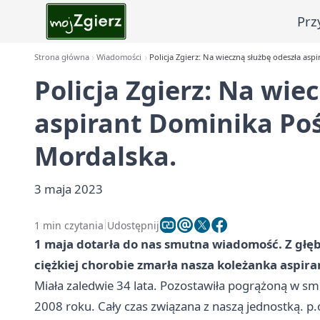
Prz
Strona główna
Wiadomości
Policja Zgierz: Na wieczną służbę odeszła as
Policja Zgierz: Na wie
aspirant Dominika Po
Mordalska.
3 maja 2023
1 min czytania
Udostępnij
1 maja dotarła do nas smutna wiadomość. Z głę
ciężkiej chorobie zmarła nasza koleżanka aspir
Miała zaledwie 34 lata. Pozostawiła pogrążoną w smut
2008 roku. Cały czas związana z naszą jednostką. p.