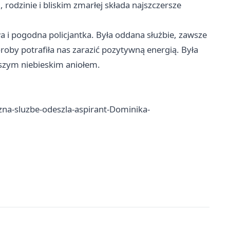
, rodzinie i bliskim zmarłej składa najszczersze
wa i pogodna policjantka. Była oddana służbie, zawsze
oby potrafiła nas zarazić pozytywną energią. Była
aszym niebieskim aniołem.
zna-sluzbe-odeszla-aspirant-Dominika-