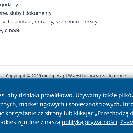
 godziny
nne, śluby i dokumenty
ch - kontakt, doradcy, szkolenia i dopłaty
y, e-booki
Copyright © 2026 mojzgierz.pl Wszystkie prawa zastrzeżone.
es, aby działała prawidłowo. Używamy także plik
News
Autorzy
Polityka Prywatności
Polityka Cookie
cznych, marketingowych i społecznościowych. Inf
 korzystanie ze strony lub klikając „Przechodzę 
ookies zgodnie z naszą
polityką prywatności
.
Zaaw