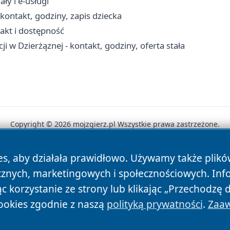
ły i e-usługi
ontakt, godziny, zapis dziecka
takt i dostępność
i w Dzierżąznej - kontakt, godziny, oferta stała
Copyright © 2026 mojzgierz.pl Wszystkie prawa zastrzeżone.
es, aby działała prawidłowo. Używamy także plik
News
Autorzy
Polityka Prywatności
Polityka Cookie
cznych, marketingowych i społecznościowych. Inf
 korzystanie ze strony lub klikając „Przechodzę 
ookies zgodnie z naszą
polityką prywatności
.
Zaaw