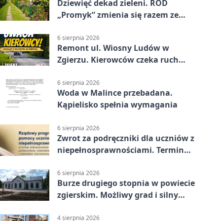
Dziewięć dekad zieleni. ROD
„Promyk” zmienia się razem ze
Zgierzem
6 sierpnia 2026
Remont ul. Wiosny Ludów w
Zgierzu. Kierowców czeka ruch
wahadłowy
6 sierpnia 2026
Woda w Malince przebadana.
Kąpielisko spełnia wymagania
6 sierpnia 2026
Zwrot za podręczniki dla uczniów z
niepełnosprawnościami. Termin
mija 7 września
6 sierpnia 2026
Burze drugiego stopnia w powiecie
zgierskim. Możliwy grad i silny
wiatr
4 sierpnia 2026