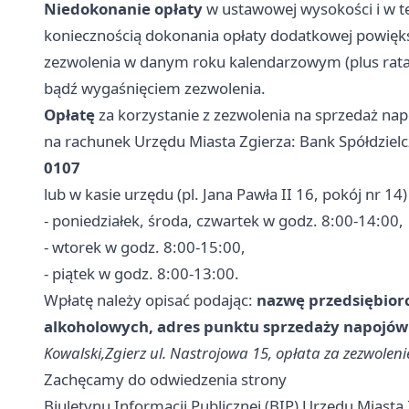
Niedokonanie opłaty
w ustawowej wysokości i w te
koniecznością dokonania opłaty dodatkowej powiększ
zezwolenia w danym roku kalendarzowym (plus rata 
bądź wygaśnięciem zezwolenia.
Opłatę
za korzystanie z zezwolenia na sprzedaż n
na rachunek Urzędu Miasta Zgierza: Bank Spółdzielc
0107
lub w kasie urzędu (pl. Jana Pawła II 16, pokój nr 14
- poniedziałek, środa, czwartek w godz. 8:00-14:00,
- wtorek w godz. 8:00-15:00,
- piątek w godz. 8:00-13:00.
Wpłatę należy opisać podając:
nazwę przedsiębior
alkoholowych, adres punktu sprzedaży napojów 
Kowalski,
Zgierz
ul. Nastrojowa 15, opłata za zezwolenie
Zachęcamy do odwiedzenia strony
Biuletynu Informacji Publicznej (BIP) Urzędu Miasta