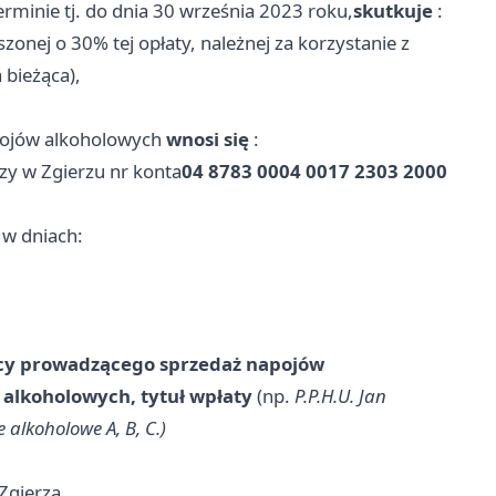
rminie tj. do dnia 30 września 2023 roku,
skutkuje
:
onej o 30% tej opłaty, należnej za korzystanie z
bieżąca),
apojów alkoholowych
wnosi się
:
zy w Zgierzu nr konta
04 8783 0004 0017 2303 2000
) w dniach:
cy prowadzącego sprzedaż napojów
alkoholowych, tytuł wpłaty
(np.
P.P.H.U. Jan
 alkoholowe A, B, C.)
 Zgierza