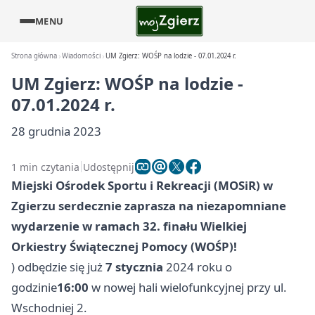
MENU
Strona główna
Wiadomości
UM Zgierz: WOŚP na lodzie - 07.01.2024 r.
UM Zgierz: WOŚP na lodzie -
07.01.2024 r.
28 grudnia 2023
1 min czytania
Udostępnij
Miejski Ośrodek Sportu i Rekreacji (MOSiR) w
Zgierzu serdecznie zaprasza na niezapomniane
wydarzenie w ramach 32. finału Wielkiej
Orkiestry Świątecznej Pomocy (WOŚP)!
) odbędzie się już
7 stycznia
2024 roku o
godzinie
16:00
w nowej hali wielofunkcyjnej przy ul.
Wschodniej 2.