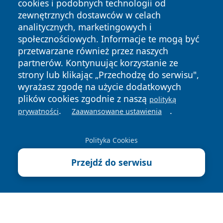
cookies i podobnych technologii od
zewnętrznych dostawców w celach
analitycznych, marketingowych i
społecznościowych. Informacje te mogą być
przetwarzane również przez naszych
Copyright © 2026 mojzgierz.pl Wszystkie prawa zastrzeżone.
partnerów. Kontynuując korzystanie ze
strony lub klikając „Przechodzę do serwisu",
wyrażasz zgodę na użycie dodatkowych
Polityka
Polityka
plików cookies zgodnie z naszą
polityką
News
Autorzy
Prywatności
Cookies
.
.
prywatności
Zaawansowane ustawienia
Polityka Cookies
Przejdź do serwisu