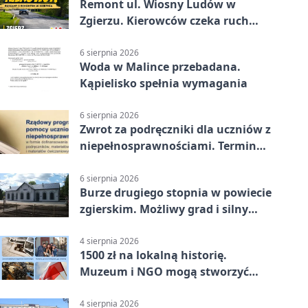
Remont ul. Wiosny Ludów w
Zgierzu. Kierowców czeka ruch
wahadłowy
6 sierpnia 2026
Woda w Malince przebadana.
Kąpielisko spełnia wymagania
6 sierpnia 2026
Zwrot za podręczniki dla uczniów z
niepełnosprawnościami. Termin
mija 7 września
6 sierpnia 2026
Burze drugiego stopnia w powiecie
zgierskim. Możliwy grad i silny
wiatr
4 sierpnia 2026
1500 zł na lokalną historię.
Muzeum i NGO mogą stworzyć
wspólny projekt
4 sierpnia 2026