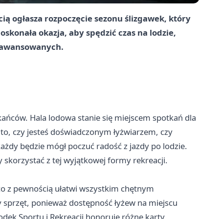
cią ogłasza rozpoczęcie sezonu ślizgawek, który
doskonała okazja, aby spędzić czas na lodzie,
zaawansowanych.
zkańców. Hala lodowa stanie się miejscem spotkań dla
 to, czy jesteś doświadczonym łyżwiarzem, czy
żdy będzie mógł poczuć radość z jazdy po lodzie.
 skorzystać z tej wyjątkowej formy rekreacji.
 co z pewnością ułatwi wszystkim chętnym
y sprzęt, ponieważ dostępność łyżew na miejscu
dek Sportu i Rekreacji honoruje różne karty