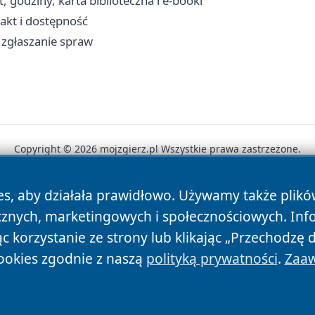
 godziny, karta biblioteczna i e-booki
takt i dostępność
, zgłaszanie spraw
Copyright © 2026 mojzgierz.pl Wszystkie prawa zastrzeżone.
es, aby działała prawidłowo. Używamy także plik
News
Autorzy
Polityka Prywatności
Polityka Cookie
cznych, marketingowych i społecznościowych. Inf
 korzystanie ze strony lub klikając „Przechodzę 
ookies zgodnie z naszą
polityką prywatności
.
Zaaw