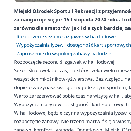
Miejski Ośrodek Sportu i Rekreacji z przyjemnoś
zainauguruje się już 15 listopada 2024 roku. To 
zarówno dla amatorów, jak i dla tych bardziej 
Rozpoczęcie sezonu ślizgawek w hali lodowej
Wypożyczalnia łyżew i dostępność kart sportowych
Zaproszenie do wspólnej zabawy na lodzie
Rozpoczęcie sezonu ślizgawek w hali lodowej
Sezon ślizgawek to czas, na który czeka wielu mies
wszystkich miłośników łyżwiarstwa. Bez względu na
dopiero zaczynasz swoją przygodę z tym sportem, ka
Warto zarezerwować sobie czas na wizytę w hali, aby
Wypożyczalnia łyżew i dostępność kart sportowych
W hali lodowej będzie czynna wypożyczalnia łyżew,
rozpoczęcie zabawy. Nie trzeba martwić się o własn
zapewni komfort i wygodę. Dodatkowo, Miejski Ośro