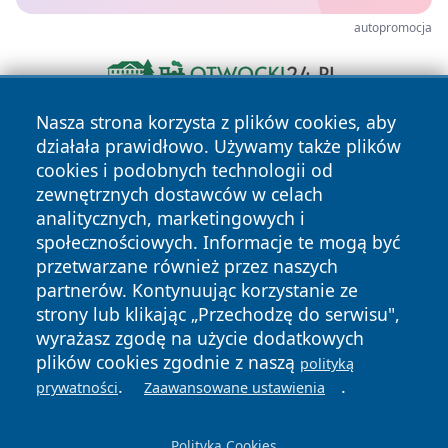
autopromocja
Nasza strona korzysta z plików cookies, aby
działała prawidłowo. Używamy także plików
cookies i podobnych technologii od
zewnętrznych dostawców w celach
analitycznych, marketingowych i
społecznościowych. Informacje te mogą być
Copyright © 2026 mojzgierz.pl Wszystkie prawa zastrzeżone.
przetwarzane również przez naszych
partnerów. Kontynuując korzystanie ze
strony lub klikając „Przechodzę do serwisu",
Polityka
Polityka
News
Autorzy
wyrażasz zgodę na użycie dodatkowych
Prywatności
Cookies
plików cookies zgodnie z naszą
polityką
.
.
prywatności
Zaawansowane ustawienia
Polityka Cookies