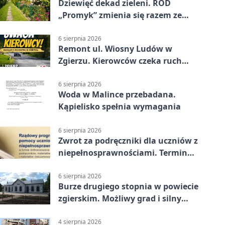
Dziewięć dekad zieleni. ROD
„Promyk” zmienia się razem ze
Zgierzem
6 sierpnia 2026
Remont ul. Wiosny Ludów w
Zgierzu. Kierowców czeka ruch
wahadłowy
6 sierpnia 2026
Woda w Malince przebadana.
Kąpielisko spełnia wymagania
6 sierpnia 2026
Zwrot za podręczniki dla uczniów z
niepełnosprawnościami. Termin
mija 7 września
6 sierpnia 2026
Burze drugiego stopnia w powiecie
zgierskim. Możliwy grad i silny
wiatr
4 sierpnia 2026