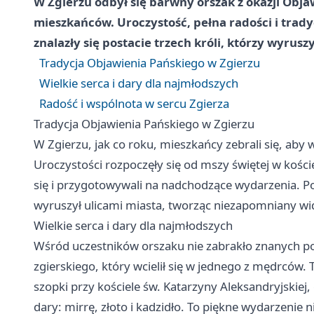
W Zgierzu odbył się barwny orszak z okazji Obja
mieszkańców. Uroczystość, pełna radości i tradyc
znalazły się postacie trzech króli, którzy wyrusz
Tradycja Objawienia Pańskiego w Zgierzu
Wielkie serca i dary dla najmłodszych
Radość i wspólnota w sercu Zgierza
Tradycja Objawienia Pańskiego w Zgierzu
W Zgierzu, jak co roku, mieszkańcy zebrali się, aby
Uroczystości rozpoczęły się od mszy świętej w koście
się i przygotowywali na nadchodzące wydarzenia. P
wyruszył ulicami miasta, tworząc niezapomniany wi
Wielkie serca i dary dla najmłodszych
Wśród uczestników orszaku nie zabrakło znanych po
zgierskiego, który wcielił się w jednego z mędrców. Tr
szopki przy kościele św. Katarzyny Aleksandryjskiej,
dary: mirrę, złoto i kadzidło. To piękne wydarzenie n