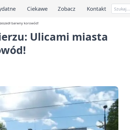
ydatne
Ciekawe
Zobacz
Kontakt
przeszedł barwny korowód!
ierzu: Ulicami miasta
owód!