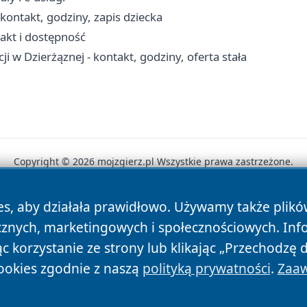
ontakt, godziny, zapis dziecka
takt i dostępność
i w Dzierżąznej - kontakt, godziny, oferta stała
Copyright © 2026 mojzgierz.pl Wszystkie prawa zastrzeżone.
es, aby działała prawidłowo. Używamy także plik
News
Autorzy
Polityka Prywatności
Polityka Cookie
cznych, marketingowych i społecznościowych. Inf
 korzystanie ze strony lub klikając „Przechodzę 
ookies zgodnie z naszą
polityką prywatności
.
Zaaw