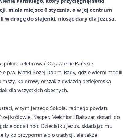
wienia Pańskiego, który przyciągnął setki
ji, miała miejsce 6 stycznia, a w jej centrum
yli w drogę do stajenki, niosąc dary dla Jezusa.
 wspólnie celebrować Objawienie Pańskie.
le p.w. Matki Bożej Dobrej Rady, gdzie wierni modlili
o mszy, kolorowy orszak z gwiazdą betlejemską
dok dla wszystkich obecnych.
staci, w tym Jerzego Sokoła, radnego powiatu
zej królowie, Kacper, Melchior i Baltazar, dotarli do
 gdzie oddali hołd Dzieciątku Jezus, składając mu
ie tylko przypomniało o tradycji, ale także