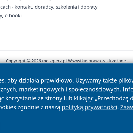
ch - kontakt, doradcy, szkolenia i dopłaty
y, e-booki
Copyright © 2026 mojzgierz.pl Wszystkie prawa zastrzeżone.
es, aby działała prawidłowo. Używamy także plik
News
Autorzy
Polityka Prywatności
Polityka Cookie
cznych, marketingowych i społecznościowych. Inf
 korzystanie ze strony lub klikając „Przechodzę 
ookies zgodnie z naszą
polityką prywatności
.
Zaaw