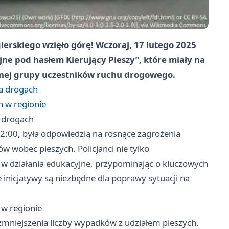
erskiego wzięło górę! Wczoraj, 17 lutego 2025
jne pod hasłem Kierujący Pieszy”, które miały na
żonej grupy uczestników ruchu drogowego.
na drogach
h w regionie
a drogach
22:00, była odpowiedzią na rosnące zagrożenia
 wobec pieszych. Policjanci nie tylko
ę w działania edukacyjne, przypominając o kluczowych
 inicjatywy są niezbędne dla poprawy sytuacji na
 w regionie
ę zmniejszenia liczby wypadków z udziałem pieszych.