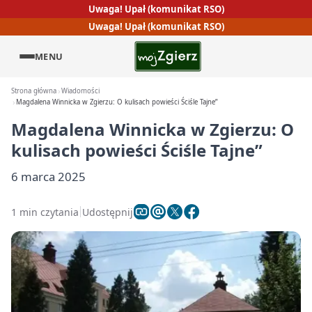
Uwaga! Upał (komunikat RSO)
Uwaga! Upał (komunikat RSO)
MENU
Strona główna
Wiadomości
Magdalena Winnicka w Zgierzu: O kulisach powieści Ściśle Tajne”
Magdalena Winnicka w Zgierzu: O
kulisach powieści Ściśle Tajne”
6 marca 2025
1 min czytania
Udostępnij