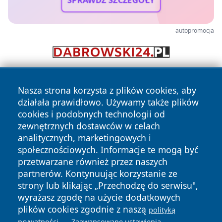
SPRAWDŹ SZCZEGÓŁY
autopromocja
Nasza strona korzysta z plików cookies, aby
działała prawidłowo. Używamy także plików
cookies i podobnych technologii od
zewnętrznych dostawców w celach
analitycznych, marketingowych i
Copyright © 2026 mojzgierz.pl Wszystkie prawa zastrzeżone.
społecznościowych. Informacje te mogą być
przetwarzane również przez naszych
partnerów. Kontynuując korzystanie ze
Polityka
Polityka
News
Autorzy
strony lub klikając „Przechodzę do serwisu",
Prywatności
Cookies
wyrażasz zgodę na użycie dodatkowych
plików cookies zgodnie z naszą
polityką
.
.
prywatności
Zaawansowane ustawienia