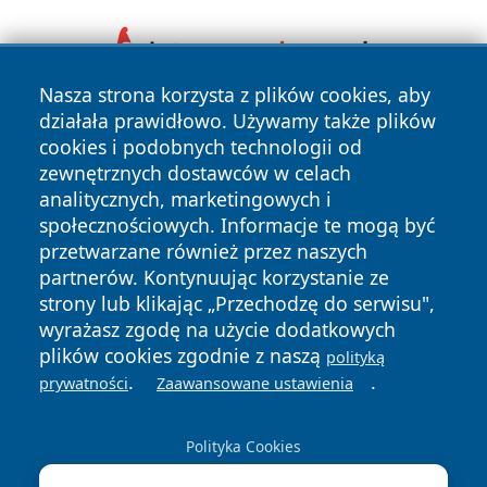
Nasza strona korzysta z plików cookies, aby
działała prawidłowo. Używamy także plików
cookies i podobnych technologii od
zewnętrznych dostawców w celach
analitycznych, marketingowych i
społecznościowych. Informacje te mogą być
Copyright © 2026 mojzgierz.pl Wszystkie prawa zastrzeżone.
przetwarzane również przez naszych
partnerów. Kontynuując korzystanie ze
strony lub klikając „Przechodzę do serwisu",
Polityka
Polityka
wyrażasz zgodę na użycie dodatkowych
News
Autorzy
Prywatności
Cookies
plików cookies zgodnie z naszą
polityką
.
.
prywatności
Zaawansowane ustawienia
Polityka Cookies