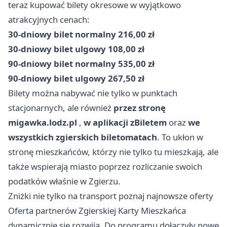
teraz kupować bilety okresowe w wyjątkowo
atrakcyjnych cenach:
30-dniowy bilet normalny
216,00 zł
30-dniowy bilet ulgowy
108,00 zł
90-dniowy bilet normalny
535,00 zł
90-dniowy bilet ulgowy
267,50 zł
Bilety można nabywać nie tylko w punktach
stacjonarnych, ale również
przez stronę
migawka.lodz.pl
,
w aplikacji zBiletem
oraz
we
wszystkich zgierskich biletomatach
. To ukłon w
stronę mieszkańców, którzy nie tylko tu mieszkają, ale
także wspierają miasto poprzez rozliczanie swoich
podatków właśnie w Zgierzu.
Zniżki nie tylko na transport poznaj najnowsze oferty
Oferta partnerów Zgierskiej Karty Mieszkańca
dynamicznie się rozwija. Do programu dołączyły nowe