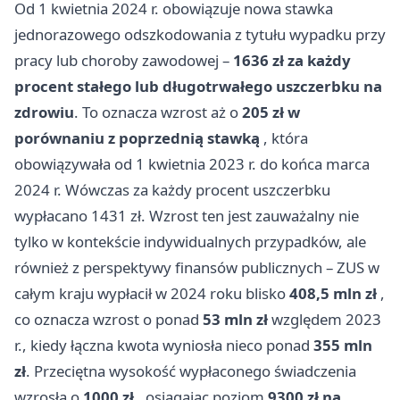
Od 1 kwietnia 2024 r. obowiązuje nowa stawka
jednorazowego odszkodowania z tytułu wypadku przy
pracy lub choroby zawodowej –
1636 zł za każdy
procent stałego lub długotrwałego uszczerbku na
zdrowiu
. To oznacza wzrost aż o
205 zł w
porównaniu z poprzednią stawką
, która
obowiązywała od 1 kwietnia 2023 r. do końca marca
2024 r. Wówczas za każdy procent uszczerbku
wypłacano 1431 zł. Wzrost ten jest zauważalny nie
tylko w kontekście indywidualnych przypadków, ale
również z perspektywy finansów publicznych – ZUS w
całym kraju wypłacił w 2024 roku blisko
408,5 mln zł
,
co oznacza wzrost o ponad
53 mln zł
względem 2023
r., kiedy łączna kwota wyniosła nieco ponad
355 mln
zł
. Przeciętna wysokość wypłaconego świadczenia
wzrosła o
1000 zł
, osiągając poziom
9300 zł na