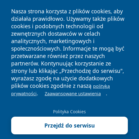
Nasza strona korzysta z plików cookies, aby
działała prawidłowo. Używamy także plików
cookies i podobnych technologii od
zewnętrznych dostawców w celach
analitycznych, marketingowych i
społecznościowych. Informacje te mogą być
przetwarzane również przez naszych
Copyright © 2026 mojzgierz.pl Wszystkie prawa zastrzeżone.
partnerów. Kontynuując korzystanie ze
strony lub klikając „Przechodzę do serwisu",
wyrażasz zgodę na użycie dodatkowych
Polityka
Polityka
News
Autorzy
plików cookies zgodnie z naszą
polityką
Prywatności
Cookies
.
.
prywatności
Zaawansowane ustawienia
Polityka Cookies
Przejdź do serwisu