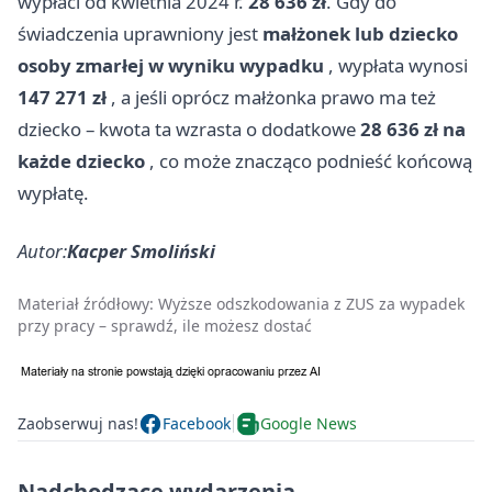
wypłaci od kwietnia 2024 r.
28 636 zł
. Gdy do
świadczenia uprawniony jest
małżonek lub dziecko
osoby zmarłej w wyniku wypadku
, wypłata wynosi
147 271 zł
, a jeśli oprócz małżonka prawo ma też
dziecko – kwota ta wzrasta o dodatkowe
28 636 zł na
każde dziecko
, co może znacząco podnieść końcową
wypłatę.
Autor:
Kacper Smoliński
Materiał źródłowy:
Wyższe odszkodowania z ZUS za wypadek
przy pracy – sprawdź, ile możesz dostać
Zaobserwuj nas!
Facebook
Google News
Nadchodzące wydarzenia