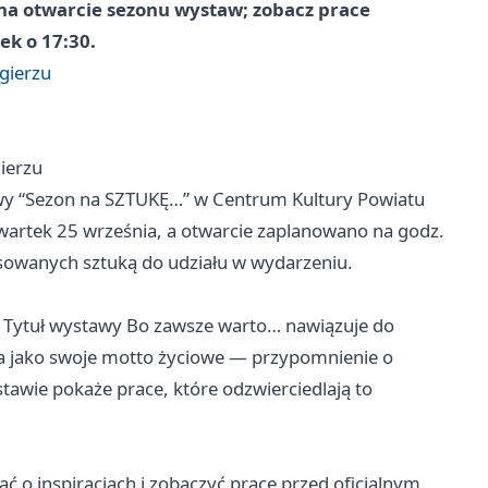
na otwarcie sezonu wystaw; zobacz prace
ek o 17:30.
gierzu
ierzu
wy “Sezon na SZTUKĘ…” w Centrum Kultury Powiatu
wartek 25 września, a otwarcie zaplanowano na godz.
esowanych sztuką do udziału w wydarzeniu.
z. Tytuł wystawy Bo zawsze warto… nawiązuje do
łowa jako swoje motto życiowe — przypomnienie o
stawie pokaże prace, które odzwierciedlają to
ć o inspiracjach i zobaczyć prace przed oficjalnym