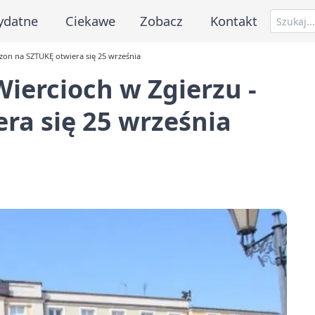
ydatne
Ciekawe
Zobacz
Kontakt
zon na SZTUKĘ otwiera się 25 września
iercioch w Zgierzu -
ra się 25 września