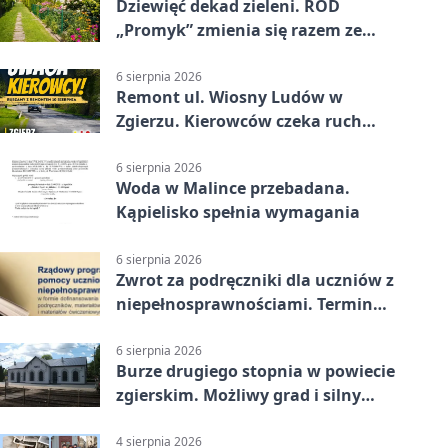
Dziewięć dekad zieleni. ROD
„Promyk” zmienia się razem ze
Zgierzem
6 sierpnia 2026
Remont ul. Wiosny Ludów w
Zgierzu. Kierowców czeka ruch
wahadłowy
6 sierpnia 2026
Woda w Malince przebadana.
Kąpielisko spełnia wymagania
6 sierpnia 2026
Zwrot za podręczniki dla uczniów z
niepełnosprawnościami. Termin
mija 7 września
6 sierpnia 2026
Burze drugiego stopnia w powiecie
zgierskim. Możliwy grad i silny
wiatr
4 sierpnia 2026