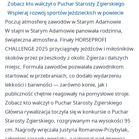
Zobacz kto walczył o Puchar Starosty Zgierskiego
Wspieraj rozwój sportów jeździeckich w powiecie
Poczuj atmosferę zawodów w Starym Adamowie
W stajni w Starym Adamowie panowała rodzinna,
świąteczna atmosfera. Finały HORSEPROFI
CHALLENGE 2025 przyciągnęły jeźdźców i miłośników
skoków przez przeszkody z okolic Zgierza i dalszych
miejsc. Formuła zawodów pozwalała zawodnikom
startować w przebraniach, co dodało wydarzeniu
lekkości i barwności — zarówno konie, jak i
publiczność chętnie reagowały na pomysłowe stroje.
Zobacz kto walczył o Puchar Starosty Zgierskiego
Główna rywalizacja toczyła się w konkursie o Puchar
Starosty Zgierskiego, rozgrywanym na wysokości 95
cm. Nagrody wręczała Justyna Romanow-Przybylak,
członkini zarządu powiatu, a patronat nad imprezą