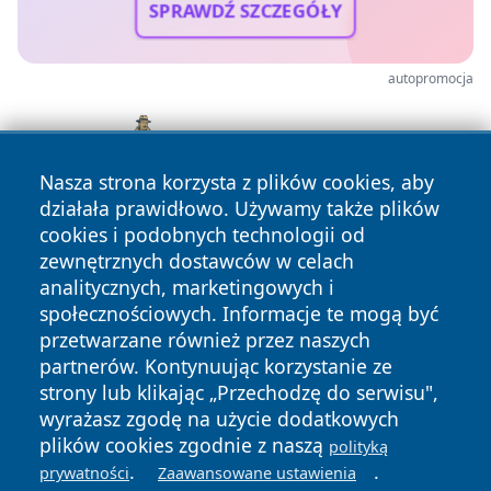
SPRAWDŹ SZCZEGÓŁY
autopromocja
Nasza strona korzysta z plików cookies, aby
działała prawidłowo. Używamy także plików
cookies i podobnych technologii od
zewnętrznych dostawców w celach
analitycznych, marketingowych i
społecznościowych. Informacje te mogą być
przetwarzane również przez naszych
partnerów. Kontynuując korzystanie ze
Copyright © 2026 mojzgierz.pl Wszystkie prawa zastrzeżone.
strony lub klikając „Przechodzę do serwisu",
wyrażasz zgodę na użycie dodatkowych
plików cookies zgodnie z naszą
polityką
Polityka
Polityka
.
.
prywatności
Zaawansowane ustawienia
News
Autorzy
Prywatności
Cookies