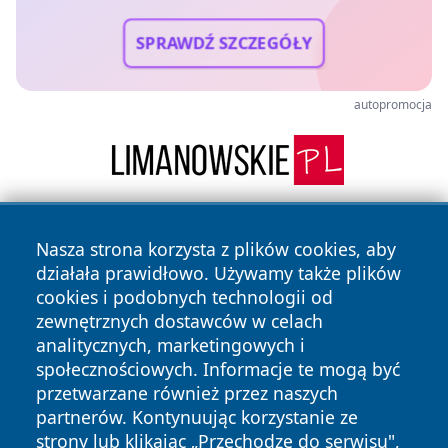
SPRAWDŹ SZCZEGÓŁY
autopromocja
Nasza strona korzysta z plików cookies, aby
działała prawidłowo. Używamy także plików
cookies i podobnych technologii od
zewnętrznych dostawców w celach
analitycznych, marketingowych i
Copyright © 2026 mojzgierz.pl Wszystkie prawa zastrzeżone.
społecznościowych. Informacje te mogą być
przetwarzane również przez naszych
partnerów. Kontynuując korzystanie ze
Polityka
Polityka
News
Autorzy
strony lub klikając „Przechodzę do serwisu",
Prywatności
Cookies