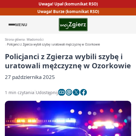
Uwaga! Upał (komunikat RSO)
Uwaga! Burze (komunikat RSO)
MENU
Strona główna
Wiadomości
Policjanci z Zgierza wybili szybę i uratowali mężczyznę w Ozorkowie
Policjanci z Zgierza wybili szybę i
uratowali mężczyznę w Ozorkowie
27 października 2025
1 min czytania
Udostępnij