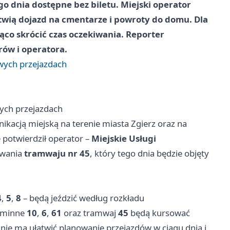
o dnia dostępne bez biletu. Miejski operator
twią dojazd na cmentarze i powroty do domu. Dla
ząco skrócić czas oczekiwania. Reporter
ów i operatora.
wych przejazdach
ych przejazdach
kacją miejską na terenie miasta Zgierz oraz na
 potwierdził operator –
Miejskie Usługi
owania
tramwaju nr 45
, który tego dnia będzie objęty
4
,
5
,
8
– będą jeździć według rozkładu
ygminne
10
,
6
,
61
oraz tramwaj
45
będą kursować
zanie ma ułatwić planowanie przejazdów w ciągu dnia i