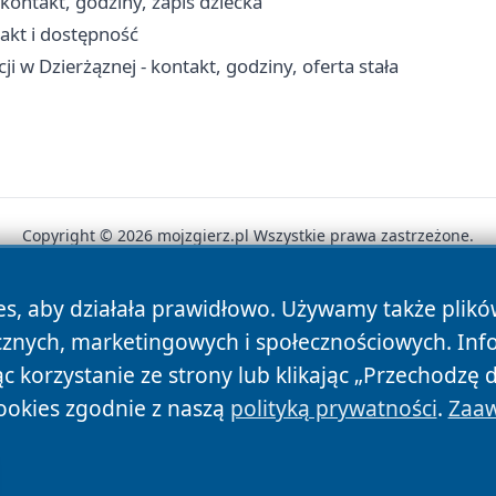
ontakt, godziny, zapis dziecka
takt i dostępność
i w Dzierżąznej - kontakt, godziny, oferta stała
Copyright © 2026 mojzgierz.pl Wszystkie prawa zastrzeżone.
es, aby działała prawidłowo. Używamy także plik
News
Autorzy
Polityka Prywatności
Polityka Cookie
cznych, marketingowych i społecznościowych. Inf
 korzystanie ze strony lub klikając „Przechodzę 
ookies zgodnie z naszą
polityką prywatności
.
Zaaw