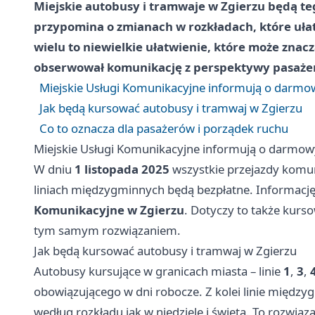
Miejskie autobusy i tramwaje w Zgierzu będą teg
przypomina o zmianach w rozkładach, które uła
wielu to niewielkie ułatwienie, które może znac
obserwował komunikację z perspektywy pasażer
Miejskie Usługi Komunikacyjne informują o darmo
Jak będą kursować autobusy i tramwaj w Zgierzu
Co to oznacza dla pasażerów i porządek ruchu
Miejskie Usługi Komunikacyjne informują o darmow
W dniu
1 listopada 2025
wszystkie przejazdy komuni
liniach międzygminnych będą bezpłatne. Informację
Komunikacyjne w Zgierzu
. Dotyczy to także kurs
tym samym rozwiązaniem.
Jak będą kursować autobusy i tramwaj w Zgierzu
Autobusy kursujące w granicach miasta – linie
1
,
3
,
obowiązującego w dni robocze. Z kolei linie międz
według rozkładu jak w niedziele i święta. To rozwią