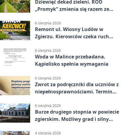
Dziewięć dekad zieleni. ROD
„Promyk” zmienia się razem ze
Zgierzem
6 sierpnia 2026
Remont ul. Wiosny Ludów w
Zgierzu. Kierowców czeka ruch
wahadłowy
6 sierpnia 2026
Woda w Malince przebadana.
Kąpielisko spełnia wymagania
6 sierpnia 2026
Zwrot za podręczniki dla uczniów z
niepełnosprawnościami. Termin
mija 7 września
6 sierpnia 2026
Burze drugiego stopnia w powiecie
zgierskim. Możliwy grad i silny
wiatr
4 sierpnia 2026