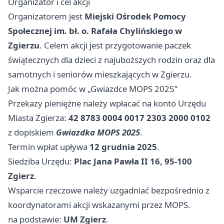
Organizator i cel akcji
Organizatorem jest
Miejski Ośrodek Pomocy
Społecznej im. bł. o. Rafała Chylińskiego w
Zgierzu
. Celem akcji jest przygotowanie paczek
świątecznych dla dzieci z najuboższych rodzin oraz dla
samotnych i seniorów mieszkających w Zgierzu.
Jak można pomóc w „Gwiazdce MOPS 2025”
Przekazy pieniężne należy wpłacać na konto Urzędu
Miasta Zgierza:
42 8783 0004 0017 2303 2000 0102
z dopiskiem
Gwiazdka MOPS 2025
.
Termin wpłat upływa
12 grudnia 2025
.
Siedziba Urzędu:
Plac Jana Pawła II 16, 95-100
Zgierz
.
Wsparcie rzeczowe należy uzgadniać bezpośrednio z
koordynatorami akcji wskazanymi przez MOPS.
na podstawie:
UM Zgierz
.