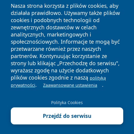
Nasza strona korzysta z plików cookies, aby
adresy, telefony, godziny otwarcia
działała prawidłowo. Używamy także plików
cookies i podobnych technologii od
8 sierpnia 2026
zewnętrznych dostawców w celach
Apteki Parzęczew, powiat zgierski -
analitycznych, marketingowych i
adresy, telefony, godziny otwarcia
społecznościowych. Informacje te mogą być
przetwarzane również przez naszych
8 sierpnia 2026
partnerów. Kontynuując korzystanie ze
Apteki Rąbień, gmina Aleksandrów
strony lub klikając „Przechodzę do serwisu",
Łódzki, powiat zgierski - adresy,
wyrażasz zgodę na użycie dodatkowych
telefony, godziny otwarcia
plików cookies zgodnie z naszą
polityką
8 sierpnia 2026
.
.
prywatności
Zaawansowane ustawienia
Apteki Smardzew, gmina Zgierz,
powiat zgierski - adresy, telefony,
Polityka Cookies
godziny otwarcia
8 sierpnia 2026
Przejdź do serwisu
Apteki Stryków, powiat zgierski -
adresy, telefony, godziny otwarcia