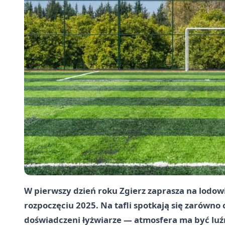
W pierwszy dzień roku Zgierz zaprasza na lodo
rozpoczęciu 2025. Na tafli spotkają się zarówno c
doświadczeni łyżwiarze — atmosfera ma być luźna