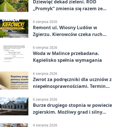
Dziewięć dekad zieleni. ROD
„Promyk” zmienia się razem ze
Zgierzem
6 sierpnia 2026
Remont ul. Wiosny Ludów w
Zgierzu. Kierowców czeka ruch
wahadłowy
6 sierpnia 2026
Woda w Malince przebadana.
Kąpielisko spełnia wymagania
6 sierpnia 2026
Zwrot za podręczniki dla uczniów z
niepełnosprawnościami. Termin
mija 7 września
6 sierpnia 2026
Burze drugiego stopnia w powiecie
zgierskim. Możliwy grad i silny
wiatr
4 sierpnia 2026