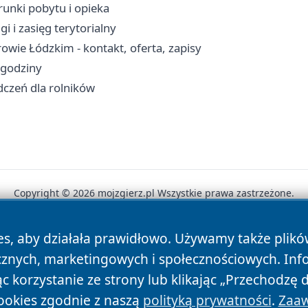
unki pobytu i opieka
i i zasięg terytorialny
wie Łódzkim - kontakt, oferta, zapisy
 godziny
dczeń dla rolników
Copyright © 2026 mojzgierz.pl Wszystkie prawa zastrzeżone.
es, aby działała prawidłowo. Używamy także plik
News
Autorzy
Polityka Prywatności
Polityka Cookie
cznych, marketingowych i społecznościowych. Inf
 korzystanie ze strony lub klikając „Przechodzę 
ookies zgodnie z naszą
polityką prywatności
.
Zaaw