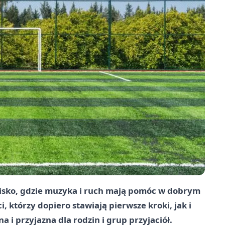
wisko, gdzie muzyka i ruch mają pomóc w dobrym
i, którzy dopiero stawiają pierwsze kroki, jak i
 i przyjazna dla rodzin i grup przyjaciół.