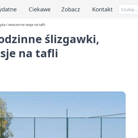
ydatne
Ciekawe
Zobacz
Kontakt
ka i wieczorne sesje na tafli
odzinne ślizgawki,
je na tafli