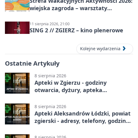
Strefa Wakacyjnych Aktywności 2026:
wiejska zagroda – warsztaty
stolarskie dla dzieci w Zgierzu
11 sierpnia 2026, 21:00
SING 2 // ZGIERZ – kino plenerowe
Kolejne wydarzenia
Ostatnie Artykuły
8 sierpnia 2026
Apteki w Zgierzu - godziny
otwarcia, dyżury, apteka
całodobowa
8 sierpnia 2026
Apteki Aleksandrów Łódzki, powiat
zgierski - adresy, telefony, godziny
otwarcia
8 sierpnia 2026