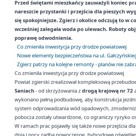
Przed świętami mieszkańcy zauważyli koniec pr
nareszcie przystanki i przejścia dla pieszych wy
się spokojniejsze. Zgierz i okolice odczują to w 
wcześniej zalegała woda po ulewach. Roboty obj
poprawę odwodnienia.
Co zmieniła inwestycja przy drodze powiatowej
Nowe elementy bezpieczeństwa na ul. Gałczyńskie
Zgierz patrzy na kolejne remonty - planów nie zabr
Co zmieniła inwestycja przy drodze powiatowej
Powiat zgierski zrealizował kompleksową przebud
Saniach
- od skrzyżowania z
drogą krajową nr 72
a
wykonano pełną podbudowę, aby konstrukcja jezdni
system odprowadzania wód opadowych, zmodernizo
pobocza zostały utwardzone, co ograniczy ryzyko os
W ramach prac pojawiły się także nowe przejścia dl
dnia i nocy zadba nowoczesne, hybrydowe oświetlen