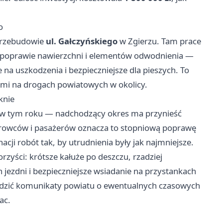
o
przebudowie
ul. Gałczyńskiego
w Zgierzu. Tam prace
 poprawie nawierzchni i elementów odwodnienia —
 na uszkodzenia i bezpieczniejsze dla pieszych. To
iami na drogach powiatowych w okolicy.
knie
ę w tym roku — nadchodzący okres ma przynieść
ierowców i pasażerów oznacza to stopniową poprawę
cji robót tak, by utrudnienia były jak najmniejsze.
zyści: krótsze kałuże po deszczu, rzadziej
ezdni i bezpieczniejsze wsiadanie na przystankach
ledzić komunikaty powiatu o ewentualnych czasowych
ac.