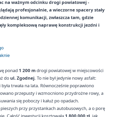
ac na ważnym odcinku drogi powiatowej -
glądają profesjonalnie, a wieczorne spacery stały
codziennej komunikacji, zwłaszcza tam, gdzie
ęły kompleksową naprawę konstrukcji jezdni i
go
aknie
owę ponad
1 200 m
drogi powiatowej w miejscowości
ż do
ul. Zgodnej
. To nie był jedynie nowy asfalt:
 była trwała na lata. Równocześnie poprawiono
wano przepusty i wzmocniono przydrożne rowy, a
uwania się poboczy i kałuż po opadach.
a pieszych przy przystankach autobusowych, a o porę
ie. Całość inwestycji kosztowała
1 800 000 zł
, jak