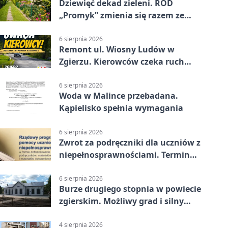
Dziewięć dekad zieleni. ROD
„Promyk” zmienia się razem ze
Zgierzem
6 sierpnia 2026
Remont ul. Wiosny Ludów w
Zgierzu. Kierowców czeka ruch
wahadłowy
6 sierpnia 2026
Woda w Malince przebadana.
Kąpielisko spełnia wymagania
6 sierpnia 2026
Zwrot za podręczniki dla uczniów z
niepełnosprawnościami. Termin
mija 7 września
6 sierpnia 2026
Burze drugiego stopnia w powiecie
zgierskim. Możliwy grad i silny
wiatr
4 sierpnia 2026