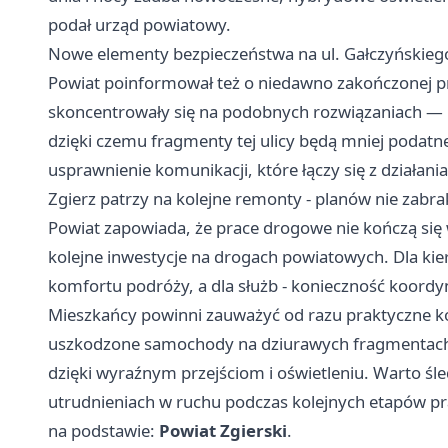
podał urząd powiatowy.
Nowe elementy bezpieczeństwa na ul. Gałczyńskieg
Powiat poinformował też o niedawno zakończonej 
skoncentrowały się na podobnych rozwiązaniach —
dzięki czemu fragmenty tej ulicy będą mniej podatne
usprawnienie komunikacji, które łączy się z działan
Zgierz patrzy na kolejne remonty - planów nie zabra
Powiat zapowiada, że prace drogowe nie kończą si
kolejne inwestycje na drogach powiatowych. Dla k
komfortu podróży, a dla służb - konieczność koordyna
Mieszkańcy powinni zauważyć od razu praktyczne kor
uszkodzone samochody na dziurawych fragmentach j
dzięki wyraźnym przejściom i oświetleniu. Warto ś
utrudnieniach w ruchu podczas kolejnych etapów pr
na podstawie:
Powiat Zgierski
.